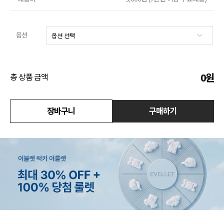
액티브
옵션
아우터
스커트
0
원
총 상품 금액
언더웨어/파자마
코디템
장바구니
구매하기
FIT ZOOM