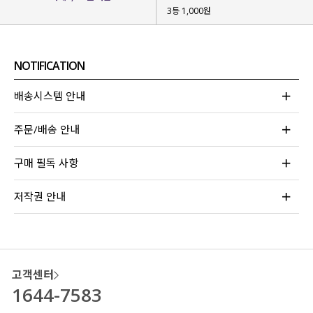
캐주얼한 무드에 귀여움 듬뿍 담긴
3등 1,000원
티셔츠를 제작
했는데요.
언제나 부담 없이 편안하게 입기 좋은
핏과 디테일로 데일리로 즐기기 좋아
NOTIFICATION
자신 있게 추천드려요!
배송시스템 안내
주문/배송 안내
구매 필독 사항
저작권 안내
고객센터
1644-7583