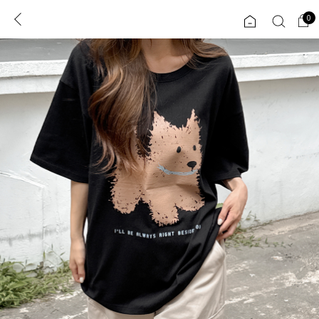
0
0
1초 회원가입
로그인
ENG
TW
콘텐츠
리뷰 & 혜택
플러스핏
회원혜택
입
JP
CATEGORY
COMMUNITY
도착보장⚡
ALL
인플루언서 pick!
익스클루시브
신상 5%
아우터
베스트
티셔츠
MADE
니트