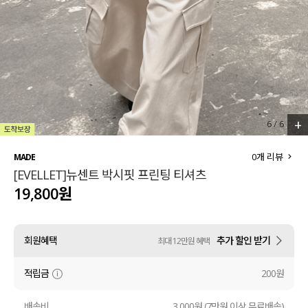
세트할인 ~30%
블라우스
하객룩
원피스
살안타템
팬츠
110사이즈
스커트
+
6
/
6
플러스핏
액티브웨어
0
개 리뷰
MADE
[EVELLET]뉴센트 박시핏 프린팅 티셔츠
티셔츠
언더웨어
19,800원
팬츠
ACC
회원혜택
추가 할인 받기
최대 12만원 혜택
셔츠
적립금
200원
원피스
니트
배송비
3,000원 (7만원 이상 무료배송)