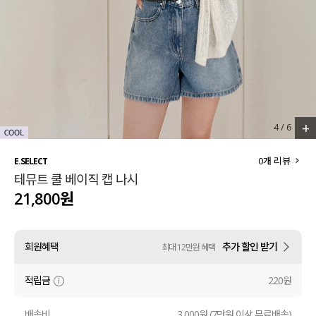
세트할인 ~30%
블라우스
하객룩
원피스
살안타템
팬츠
110사이즈
스커트
+
4
/
6
플러스핏
액티브웨어
0
개 리뷰
E.SELECT
테뮤트 쿨 베이직 캡 나시
티셔츠
언더웨어
21,800원
팬츠
ACC
회원혜택
추가 할인 받기
최대 12만원 혜택
셔츠
적립금
220원
원피스
니트
배송비
3,000원 (7만원 이상 무료배송)