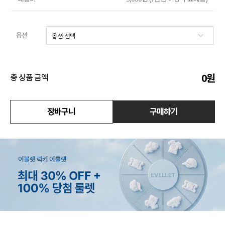
액티브
옵션
아우터
스커트
0
원
총 상품 금액
언더웨어/파자마
코디템
장바구니
구매하기
FIT ZOOM