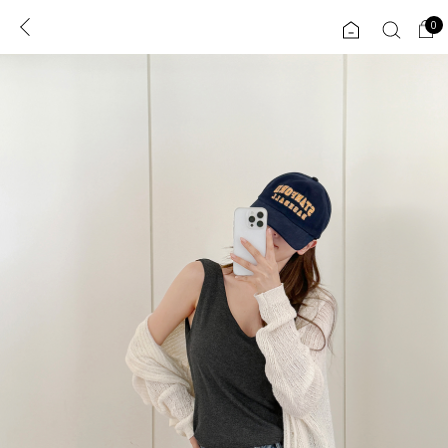
0
0
1초 회원가입
로그인
ENG
TW
콘텐츠
리뷰 & 혜택
플러스핏
회원혜택
입
JP
CATEGORY
COMMUNITY
도착보장⚡
ALL
인플루언서 pick!
익스클루시브
신상 5%
아우터
베스트
티셔츠
MADE
니트