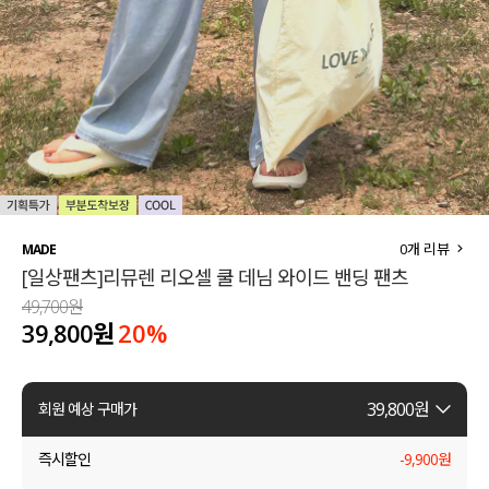
세트할인 ~30%
블라우스
하객룩
원피스
살안타템
팬츠
110사이즈
스커트
플러스핏
액티브웨어
0
개 리뷰
MADE
[일상팬츠]리뮤렌 리오셀 쿨 데님 와이드 밴딩 팬츠
티셔츠
언더웨어
49,700원
39,800원
20
%
팬츠
ACC
셔츠
39,800
원
회원 예상 구매가
원피스
즉시할인
-
9,900
원
니트