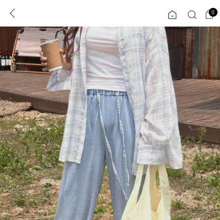
0
0
1초 회원가입
로그인
ENG
TW
콘텐츠
리뷰 & 혜택
플러스핏
회원혜택
입
JP
CATEGORY
COMMUNITY
도착보장⚡
ALL
인플루언서 pick!
익스클루시브
신상 5%
아우터
베스트
티셔츠
MADE
니트