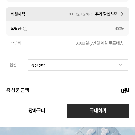
수영복
회원혜택
추가 할인 받기
최대 12만원 혜택
아우터
적립금
400원
스커트
배송비
3,000원 (7만원 이상 무료배송)
언더웨어/파자마
옵션
코디템
FIT ZOOM
0
원
총 상품 금액
장바구니
구매하기