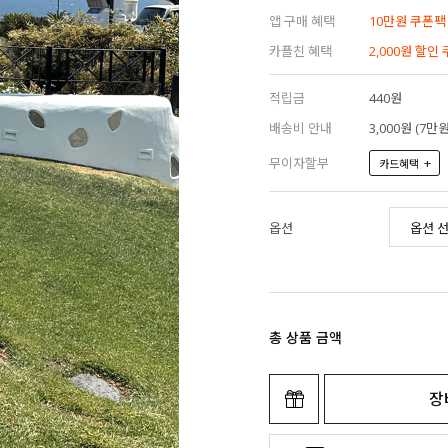
앱 구매 혜택
10만원 쿠폰팩
카플친 혜택
2,000원 할인
적립금
440원
배송비 안내
3,000원 (7
무이자할부
+
카드혜택
옵션
총 상품 금액
장