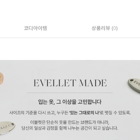
코디아이템
상품리뷰 (
0
)
페이코 ID로 페