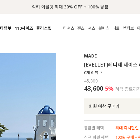
📢 8월 여름휴무 배송안내
타템🧡
110사이즈
플러스핏
티셔츠
팬츠
셔츠
원피스
니트
수영복
체보기
전체보기
전체보기
전체보기
전체보기
전체보기
전체보기
전체보기
전체보기
전
시/나시
MADE
아우터
티셔츠
쿨팬츠
신상
MADE
MADE
MADE
MADE
라우스/티셔츠
상의
상의
롱티셔츠
일상팬츠
셔츠
신상
썸머 니트
애슬레져
[EVELLET]레니테 레이
름니트
하의
하의
티블라우스
데님
뷔스티에
미니
가디건·집업
스윔웨어
점
0
개 리뷰
스/팬츠
원피스
원피스
맨투맨/후디
코튼
블라우스
미디/롱
니트웨어
ETC
45,800
원피스
액티브웨어
폴라
슬랙스
뷔스티에/레이어드
오버핏 니트
세트
43,600
5%
혜택 종료까
ETC
민소매/나시
숏츠
하객룩
데일리 니트
크롭
트레이닝
페스티벌/바캉스
회원 예상 구매가
반팔
밴딩팬츠
셀프웨딩
긴팔
길이별
등급별 혜택
최대 즉시할인 8
38INCH~
신규 회원 혜택
100원 구매 +