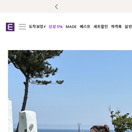
도착보장⚡
신상 5%
MADE
베스트
세트할인
하객룩
살안
전체보기
전체보기
전체보기
전
익스클루시브
코디세트
상의
캡나
아우터
1&1
하의
셔츠/블
티셔츠
여름코디추천
원피스
여
니트
슬랙
블라우스
원피스
팬츠
스커트
액티브웨어
언더웨어
ACC