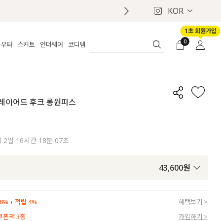
KOR
1초 회원가입
0
아우터
스커트
언더웨어
코디템
체보기
전체보기
전체보기
전체보기
로그인
가디건
롱
보정웨어
MADE
회원가입
자켓
데님
브라
신상
마이페이지
스 레이어드 후크 롱원피스
퍼/집업
린넨
팬티
벨트
코트
미니/미디
인견
슈즈
패딩
팬츠 스커트
나시/속바지
백
지
2일 16시간 18분 06초
파자마
쥬얼리
ETC
액세서리
43,600
원
세트
양말/스타킹
세트
% + 적립 4%
혜택보기 >
 쿠폰팩 3종
가입하기 >