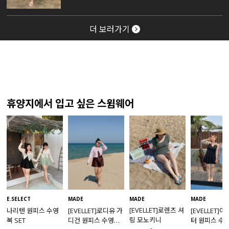
더 보러가기
휴양지에서 입고 싶은 스윔웨어
MADE
E.SELECT
MADE
MADE
[EVELLET]로렌즈 셔
나리텐 원피스 수영
[EVELLET]로디유 가
[EVELLET]
링 모노키니
복 SET
디건 원피스 수영복
터 원피스 수