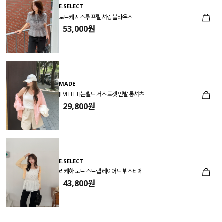
E.SELECT
로트케 시스루 프릴 셔링 블라우스
53,000원
MADE
[EVELLET]논벨드 거즈 포켓 언발 롱셔츠
29,800원
E.SELECT
리케하 도트 스트랩 레이어드 뷔스티에
43,800원