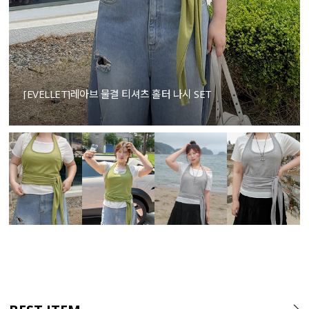
[EVELLET]레아브 물결 티셔츠 홀터 나시 SET