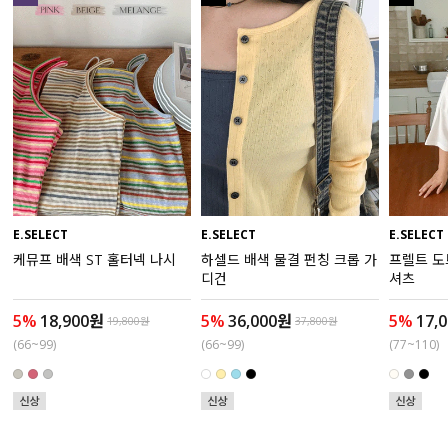
수영복
아우터
스커트
언더웨어/파자마
코디템
E.SELECT
E.SELECT
E.SELECT
케뮤프 배색 ST 홀터넥 나시
하셀드 배색 물결 펀칭 크롭 가
프렐트 도
FIT ZOOM
디건
셔츠
5%
18,900원
5%
36,000원
5%
17,
19,800원
37,800원
(66~99)
(66~99)
(77~110)