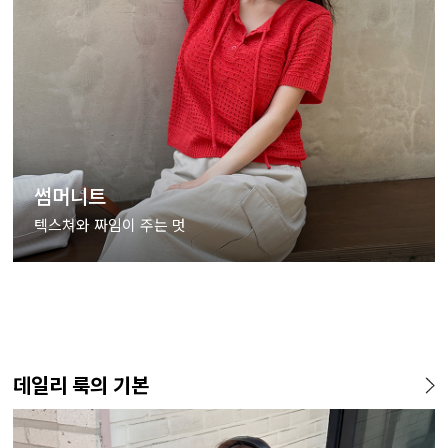
썸머니트
텍스쳐와 짜임이 주는 멋
데일리 룩의 기본