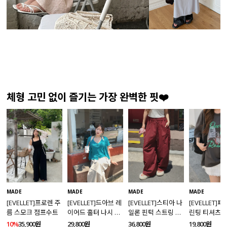
체형 고민 없이 즐기는 가장 완벽한 핏❤️
MADE
MADE
MADE
MADE
[EVELLET]프로렌 주
[EVELLET]드아브 레
[EVELLET]스티아 나
[EVELLET]
름 스모크 점프수트
이어드 홀터 나시 가
일론 핀턱 스트링 커
린팅 티셔츠
디건 티셔츠
브드 밴딩팬츠
10%
35,900원
29,800원
36,800원
19,800원