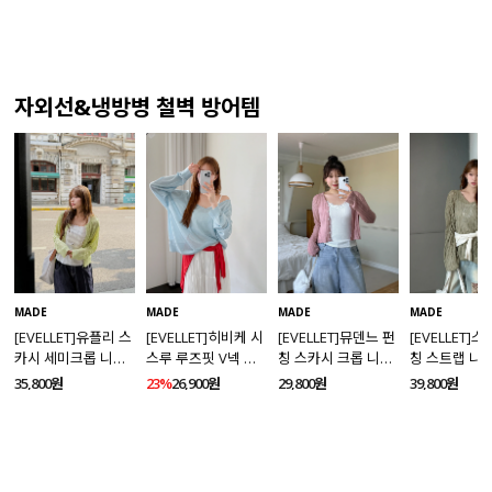
자외선&냉방병 철벽 방어템
MADE
MADE
MADE
MADE
[EVELLET]유플리 스
[EVELLET]히비케 시
[EVELLET]뮤덴느 펀
[EVELLET]
카시 세미크롭 니트
스루 루즈핏 V넥 니
칭 스카시 크롭 니트
칭 스트랩 니
가디건
트
가디건
35,800원
23%
26,900원
29,800원
39,800원