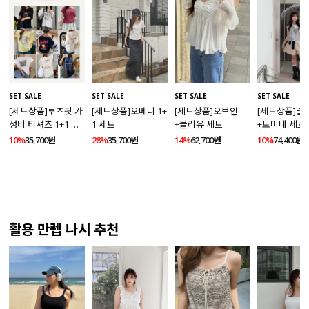
SET SALE
SET SALE
SET SALE
SET SALE
[세트상품]루즈핏 가
[세트상품]오베니 1+
[세트상품]오브인
[세트상품]넬
성비 티셔츠 1+1 세
1 세트
+블리유 세트
+토미네 세트
트
10%
35,700원
28%
35,700원
14%
62,700원
10%
74,400원
활용 만렙 나시 추천