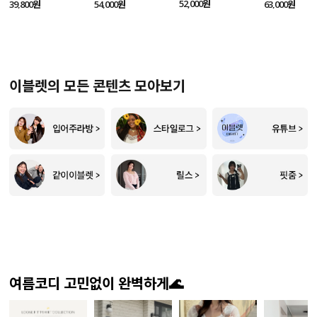
SET
52,000원
39,800원
54,000원
63,000원
이블렛의 모든 콘텐츠 모아보기
여름코디 고민없이 완벽하게🌊