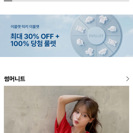
MADE
SET SALE
MADE
MADE
MADE
E.SELECT
MADE
MADE
MADE
E.SELECT
MADE
EXCLUSIV
썸머니트
[EVELLET]오브인 길이별 시
[세트상품]가성비 반팔 티셔츠
[EVELLET]로니헬 길이별 레
[EVELLET]듀모아 워터 팬츠
[EVELLET]커버핏 쿨메쉬 군
로텔프 길이별 나일론 라인 스
[EVELLET]오브아 코튼 베이
[EVELLET]로인느 래터링 래
[EVELL
클로티 시
[EVELL
[EVELL
스루 니트 가디건
1+1 세트
이온스판 끈 나시
레깅스
살 보정 4.5부 밴딩팬츠
트링 밴딩팬츠
직 티셔츠
쉬가드
살 보정 
밴딩팬츠
판 슬랙스
10%
10%
20%
49,800원
29,800원
28,500원
9,900원
15%
26,800원
22,800원
37,800원
14,800원
32,800
22,800
19,800
34,800
12,400원
33,100원
31,600원
17,400원
(66~110)
(66~110)
(29~40)
(28~38)
(28~38)
(66~110)
(66~110)
(28~38)
(77~110)
(28~42)
(28~38)