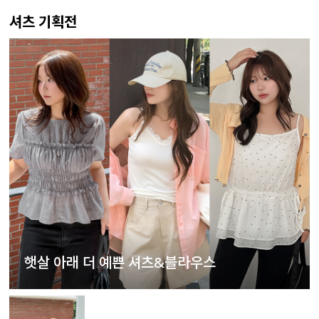
셔츠 기획전
햇살 아래 더 예쁜 셔츠&블라우스