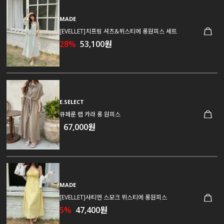
MADE
[EVELLET]치프링 셔츠&뷔스티에 롱원피스 세트
28%
53,100원
E.SELECT
큐페룬 랩 카라 롱 원피스
67,000원
MADE
[EVELLET]샤티엔 스모크 뷔스티에 롱원피스
5%
47,400원