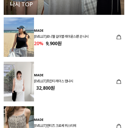
나시 TOP
MADE
[EVELLET]로니헬 길이별 레이온스판 끈 나시
20%
9,900원
MADE
[EVELLET]프린티 레이스 캡나시
32,800원
MADE
[EVELLET]엔티즈 크로셰 뷔스티에