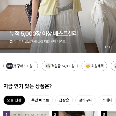
세트할인 ~30%
블라우스
하객룩
원피스
살안타템
팬츠
110사이즈
스커트
4
/
12
플러스핏
액티브웨어
첫 구매 100원~
적립금 54,000원
회원혜택
티셔츠
언더웨어
팬츠
ACC
지금 인기 있는 상품은?
셔츠
오늘 신상
주간 베스트
급상승
장바구니
스테디
원피스
니트