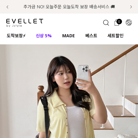
추가금 NO! 오늘주문 오늘도착 보장 배송서비스 🚚
럭키 이룰렛 최대 30% OFF + 100% 당첨
첫구매 한정 인기상품 100원~
📢 8월 여름휴무 배송안내
0
1초 회원가입
로그인
0
ENG
도착보장⚡
신상 5%
MADE
베스트
세트할인
하
TW
콘텐츠
리뷰 & 혜택
플러스핏
회원혜택
입
JP
CATEGORY
COMMUNITY
도착보장⚡
ALL
인플루언서 pick!
익스클루시브
신상 5%
아우터
베스트
티셔츠
MADE
니트