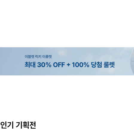
MADE
SET SALE
MADE
EXCLUSIVE
[EVELLET]오브인 길이별 시스루 
[세트상품]가성비 반팔 티셔츠 1+
[EVELLET]로니헬 길이별 레이온
[EVELLET]오베루 쿨강연 스판 
디건
나시
10%
10%
20%
34,800원
29,800원
28,500원
9,900원
12,400원
33,100원
31,600원
인기 기획전
(66~110)
(66~110)
(28~38)