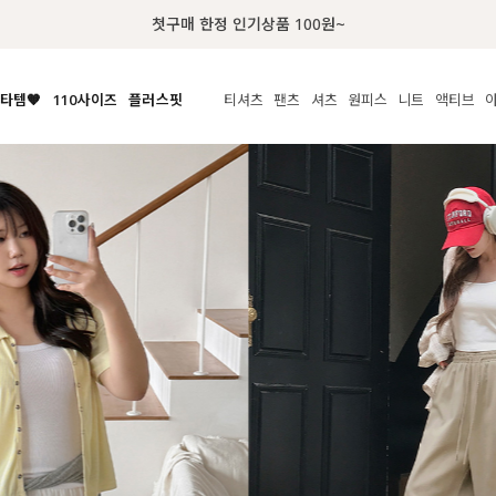
럭키 이룰렛 최대 30% OFF + 100% 당첨
타템🧡
110사이즈
플러스핏
티셔츠
팬츠
셔츠
원피스
니트
수영복
체보기
전체보기
전체보기
전체보기
전체보기
전체보기
전체보기
전체보기
전체보기
전
시/나시
MADE
아우터
티셔츠
쿨팬츠
신상
MADE
MADE
MADE
라우스/티셔츠
상의
상의
롱티셔츠
일상팬츠
셔츠
신상
썸머 니트
애슬레져
름니트
하의
하의
티블라우스
데님
뷔스티에
미니
가디건·집업
스윔웨어
점
스/팬츠
원피스
원피스
맨투맨/후디
코튼
블라우스
미디/롱
니트웨어
ETC
원피스
액티브웨어
폴라
슬랙스
뷔스티에/레이어드
오버핏 니트
세트
ETC
민소매/나시
숏츠
하객룩
데일리 니트
크롭
트레이닝
페스티벌/바캉스
반팔
밴딩팬츠
셀프웨딩
긴팔
길이별
38INCH~