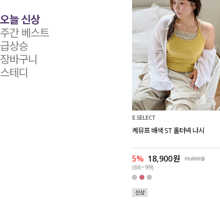
오늘 신상
주간 베스트
급상승
장바구니
스테디
E.SELECT
케뮤프 배색 ST 홀터넥 나시
5%
18,900원
19,800원
(66~99)