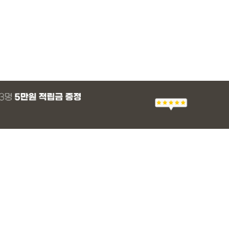
MADE
E.SELECT
E.SELECT
MADE
MADE
E.SELECT
MADE
EXCLUSIVE
 군살 보정 와이
츠
 쿨 밴딩팬츠
 쿨 밴딩팬츠
[EVELLET]스티아 나일론 핀턱 스트링 커
티로하 시스루 버튼 티셔츠
텔로파 리오셀 랩 블라우스
[EVELLET]듀모아 워터 팬츠 레깅스
[EVELLET]세히렌
유론프 나일론 랩 
[EVELLET]로디므
일상팬츠 Vol.28
브드 밴딩팬츠
슬랙스
36,800원
29,800원
37,800원
49,800원
28%
49,800원
16,800원
43,800원
26,900
(30~40)
(66~100)
(66~99)
(29~40)
(66~110)
(77~100)
(66~110)
(30~37)