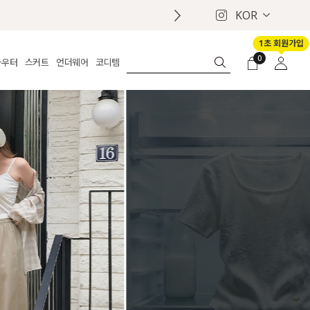
KOR
1초 회원가입
0
아우터
스커트
언더웨어
코디템
체보기
전체보기
전체보기
전체보기
로그인
가디건
롱
보정웨어
MADE
회원가입
자켓
데님
브라
신상
마이페이지
퍼/집업
린넨
팬티
벨트
코트
미니/미디
인견
슈즈
패딩
팬츠 스커트
나시/속바지
백
파자마
쥬얼리
ETC
액세서리
세트
양말/스타킹
세트