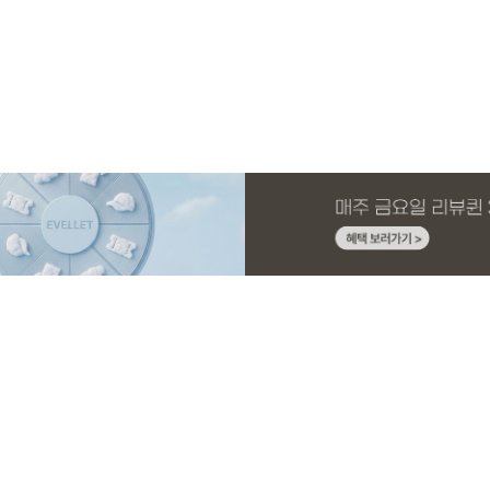
MADE
E.SELECT
MADE
MADE
MADE
E.SELECT
MADE
MADE
니트 가
1 세트
스판 끈
슬랙스
[EVELLET]커버핏 쿨메쉬 군살 보정 4.5부
로텔프 길이별 나일론 라인 스트링 밴딩팬
[EVELLET]오브아 코튼 베이직 티셔츠
[EVELLET]로인느 래터링 래쉬가드
[EVELLET]커버미 쿨메쉬
클로티 시스루 ST 거즈 셔
[EVELLET]릴리브 길이별
[EVELLET]릴리브 길이별
밴딩팬츠
츠
드 밴딩팬츠
26,800원
22,800원
15%
37,800원
14,800원
32,800원
22,800원
19,800원
19,800원
17,400원
(28~38)
(28~38)
(66~110)
(66~110)
(28~38)
(77~110)
(28~42)
(28~42)