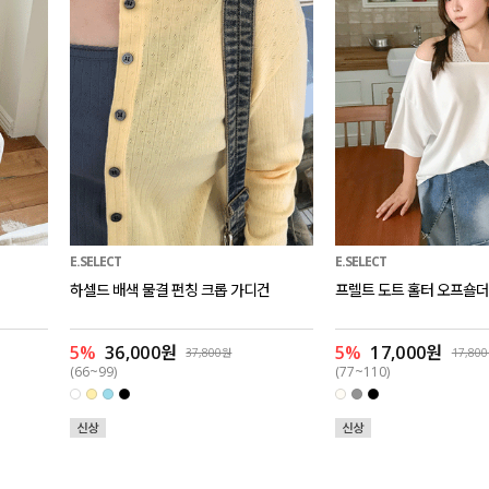
E.SELECT
E.SELECT
하셀드 배색 물결 펀칭 크롭 가디건
프렐트 도트 홀터 오프숄더
5%
36,000원
5%
17,000원
37,800원
17,80
(66~99)
(77~110)