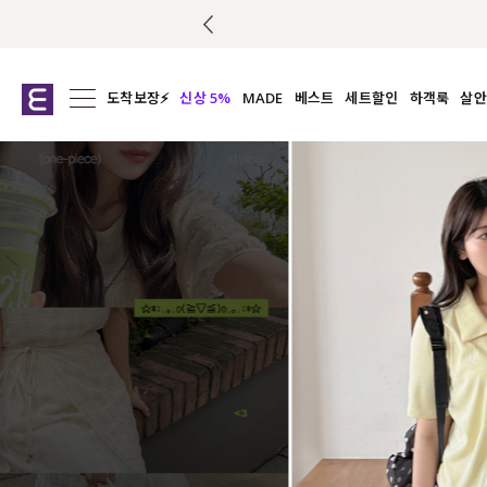
도착보장⚡
신상 5%
MADE
베스트
세트할인
하객룩
살안
전체보기
전체보기
전체보기
전
익스클루시브
코디세트
상의
캡나
아우터
1&1
하의
셔츠/블
티셔츠
여름코디추천
원피스
여
니트
슬랙
블라우스
원피스
팬츠
스커트
액티브웨어
언더웨어
ACC