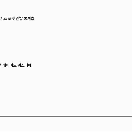
티 레이스 캡나시
즈 크로셰 뷔스티에