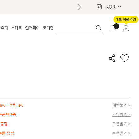
KOR
1초 회원가입
0
아우터
스커트
언더웨어
코디템
체보기
전체보기
전체보기
전체보기
로그인
가디건
롱
보정웨어
MADE
회원가입
자켓
데님
브라
신상
마이페이지
퍼/집업
린넨
팬티
벨트
코트
미니/미디
인견
슈즈
패딩
팬츠 스커트
나시/속바지
백
파자마
쥬얼리
ETC
액세서리
% + 적립 4%
혜택보기 >
세트
양말/스타킹
 쿠폰팩 3종
가입하기 >
세트
 증정
쿠폰받기 >
 쿠폰 증정
쿠폰받기 >