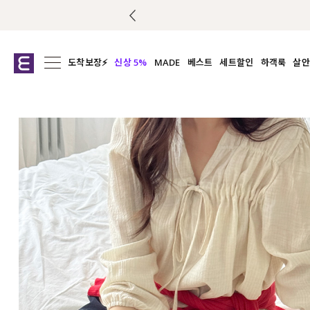
도착보장⚡
신상 5%
MADE
베스트
세트할인
하객룩
살안
전체보기
전체보기
전체보기
전
익스클루시브
코디세트
상의
캡나
아우터
1&1
하의
셔츠/블
티셔츠
여름코디추천
원피스
여
니트
슬랙
블라우스
원피스
팬츠
스커트
액티브웨어
언더웨어
ACC