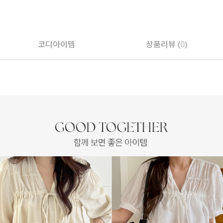
페이코 ID로 페
코디아이템
상품리뷰 (
0
)