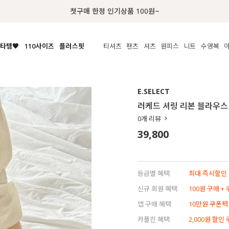
럭키 이룰렛 최대 30% OFF + 100% 당첨
타템🧡
110사이즈
플러스핏
티셔츠
팬츠
셔츠
원피스
니트
수영복
체보기
전체보기
전체보기
전체보기
전체보기
전체보기
전체보기
전체보기
전체보기
전
시/나시
MADE
아우터
티셔츠
쿨팬츠
신상
MADE
MADE
MADE
E.SELECT
라우스/티셔츠
상의
상의
롱티셔츠
일상팬츠
셔츠
신상
썸머 니트
애슬레져
러케드 셔링 리본 블라우스
름니트
하의
하의
티블라우스
데님
뷔스티에
미니
가디건·집업
스윔웨어
점
0
개 리뷰
스/팬츠
원피스
원피스
맨투맨/후디
코튼
블라우스
미디/롱
니트웨어
ETC
39,800
원피스
액티브웨어
폴라
슬랙스
뷔스티에/레이어드
오버핏 니트
세트
ETC
민소매/나시
숏츠
하객룩
데일리 니트
크롭
트레이닝
페스티벌/바캉스
등급별 혜택
최대 즉시할인 8
반팔
밴딩팬츠
셀프웨딩
신규 회원 혜택
100원 구매 +
긴팔
길이별
앱 구매 혜택
10만원 쿠폰팩
38INCH~
카플친 혜택
2,000원 할인