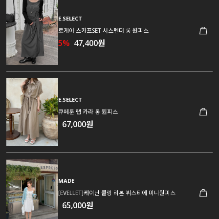
E.SELECT
로케아 스카프SET 서스펜더 롱 원피스
5%
47,400원
E.SELECT
큐페룬 랩 카라 롱 원피스
67,000원
MADE
[EVELLET]케이닌 쿨링 리본 뷔스티에 미니원피스
65,000원