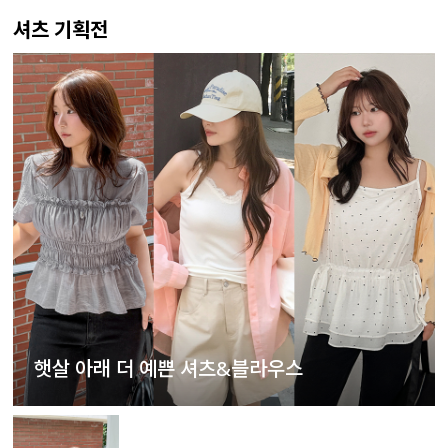
셔츠 기획전
햇살 아래 더 예쁜 셔츠&블라우스