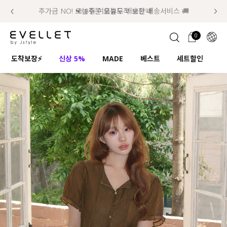
추가금 NO! 오늘주문 오늘도착 보장 배송서비스 🚚
럭키 이룰렛 최대 30% OFF + 100% 당첨
첫구매 한정 인기상품 100원~
📢 8월 여름휴무 배송안내
0
1초 회원가입
로그인
0
ENG
도착보장⚡
신상 5%
MADE
베스트
세트할인
하
TW
콘텐츠
리뷰 & 혜택
플러스핏
회원혜택
입
JP
CATEGORY
COMMUNITY
도착보장⚡
ALL
인플루언서 pick!
익스클루시브
신상 5%
아우터
베스트
티셔츠
MADE
니트