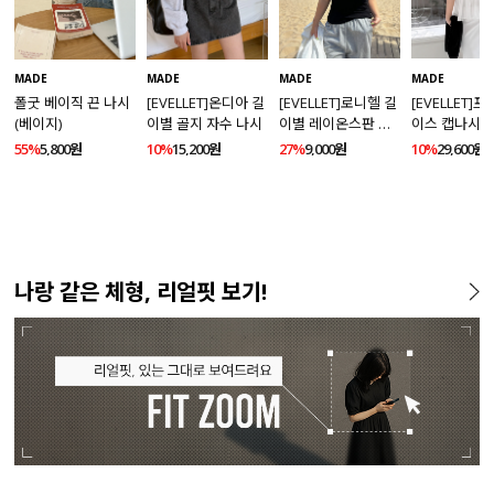
MADE
MADE
MADE
MADE
폴굿 베이직 끈 나시
[EVELLET]온디아 길
[EVELLET]로니헬 길
[EVELLET]
(베이지)
이별 골지 자수 나시
이별 레이온스판 끈
이스 캡나시
나시
55%
5,800원
10%
15,200원
27%
9,000원
10%
29,600원
나랑 같은 체형, 리얼핏 보기!