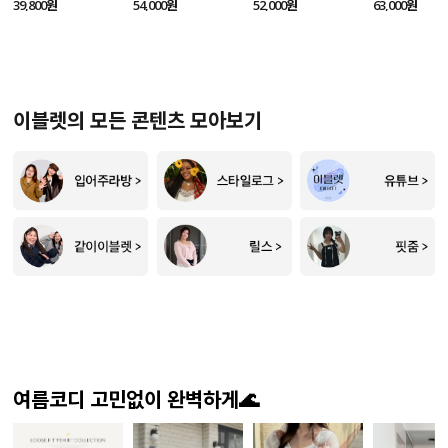
SET
52,000원
39,800원
54,000원
63,000원
이블렛의 모든 콘텐츠 모아보기
여름코디 고민없이 완벽하게🌊