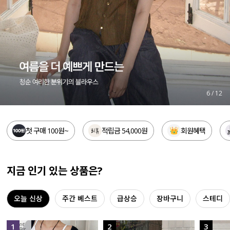
세트할인 ~30%
블라우스
하객룩
원피스
살안타템
팬츠
110사이즈
스커트
6
/
12
플러스핏
액티브웨어
첫 구매 100원~
적립금 54,000원
회원혜택
티셔츠
언더웨어
팬츠
ACC
지금 인기 있는 상품은?
셔츠
오늘 신상
주간 베스트
급상승
장바구니
스테디
원피스
니트