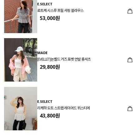
E.SELECT
로트케 시스루 프릴 셔링 블라우스
53,000원
MADE
[EVELLET]논벨드 거즈 포켓 언발 롱셔츠
29,800원
E.SELECT
리케하 도트 스트랩 레이어드 뷔스티에
43,800원