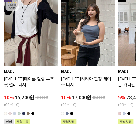
액티브
아우터
스커트
언더웨어/파자마
코디템
MADE
MADE
MADE
[EVELLET]메이룬 찰랑 루즈
[EVELLET]리티아 펀칭 레이
[EVELL
FIT ZOOM
핏 컬러 나시
스 나시
본 가디건
10%
15,200원
10%
17,000원
5%
28,
16,800원
18,800원
(66~110)
(66~110)
(66~110)