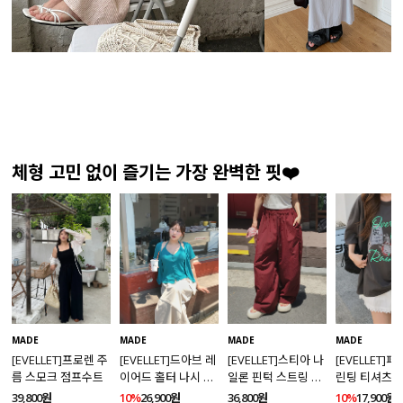
체형 고민 없이 즐기는 가장 완벽한 핏❤️
MADE
MADE
MADE
MADE
[EVELLET]프로렌 주
[EVELLET]드아브 레
[EVELLET]스티아 나
[EVELLET]
름 스모크 점프수트
이어드 홀터 나시 가
일론 핀턱 스트링 커
린팅 티셔츠
디건 티셔츠
브드 밴딩팬츠
39,800원
10%
26,900원
36,800원
10%
17,900원