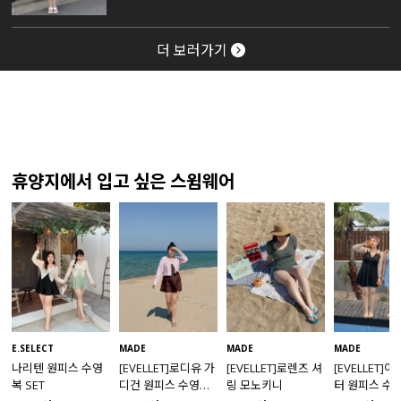
더 보러가기
휴양지에서 입고 싶은 스윔웨어
MADE
E.SELECT
MADE
MADE
[EVELLET]로렌즈 셔
나리텐 원피스 수영
[EVELLET]로디유 가
[EVELLET]
링 모노키니
복 SET
디건 원피스 수영복
터 원피스 수