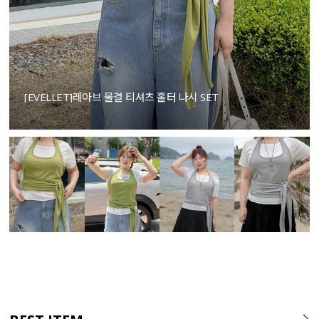
[EVELLET]레아브 물결 티셔츠 홀터 나시 SET