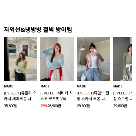
자외선&냉방병 철벽 방어템
MADE
MADE
MADE
MADE
[EVELLET]유플리 스
[EVELLET]히비케 시
[EVELLET]뮤덴느 펀
[EVELLET]
카시 세미크롭 니트
스루 루즈핏 V넥 니
칭 스카시 크롭 니트
칭 스트랩 니
가디건
트
가디건
35,800원
23%
26,900원
29,800원
39,800원