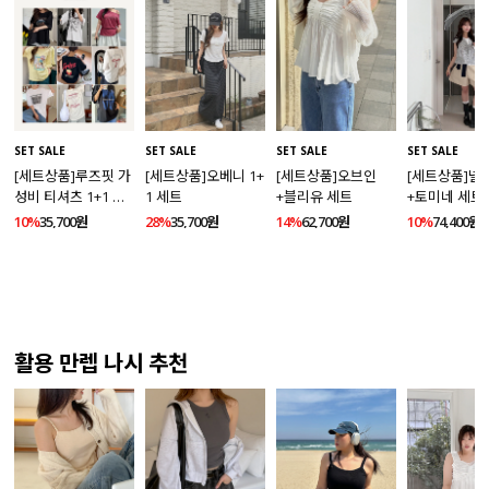
SET SALE
SET SALE
SET SALE
SET SALE
[세트상품]루즈핏 가
[세트상품]오베니 1+
[세트상품]오브인
[세트상품]넬
성비 티셔츠 1+1 세
1 세트
+블리유 세트
+토미네 세트
트
10%
35,700원
28%
35,700원
14%
62,700원
10%
74,400원
활용 만렙 나시 추천