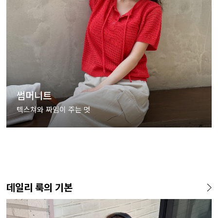
썸머니트
텍스쳐와 짜임이 주는 멋
데일리 룩의 기본