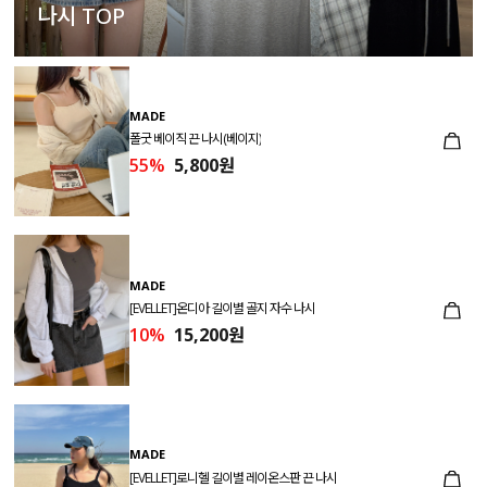
나시 TOP
MADE
폴굿 베이직 끈 나시(베이지)
55%
5,800원
MADE
[EVELLET]온디아 길이별 골지 자수 나시
10%
15,200원
MADE
[EVELLET]로니헬 길이별 레이온스판 끈 나시