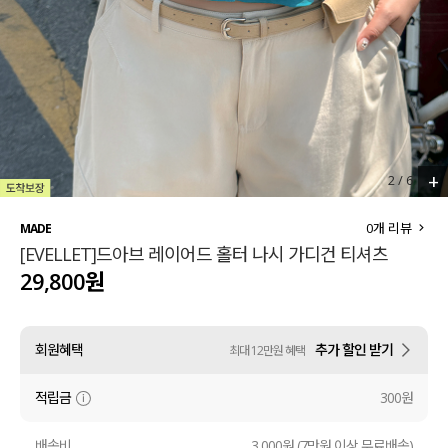
세트할인 ~30%
블라우스
하객룩
원피스
살안타템
팬츠
110사이즈
스커트
+
2
/
6
플러스핏
액티브웨어
0
개 리뷰
MADE
[EVELLET]드아브 레이어드 홀터 나시 가디건 티셔츠
티셔츠
언더웨어
29,800원
팬츠
ACC
회원혜택
추가 할인 받기
최대 12만원 혜택
셔츠
적립금
300원
원피스
니트
배송비
3,000원 (7만원 이상 무료배송)