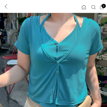
0
0
1초 회원가입
로그인
ENG
TW
콘텐츠
리뷰 & 혜택
플러스핏
회원혜택
입
JP
CATEGORY
COMMUNITY
도착보장⚡
ALL
인플루언서 pick!
익스클루시브
신상 5%
아우터
베스트
티셔츠
MADE
니트