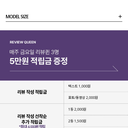
MODEL SIZE
상품정보
사이즈
코디템
리뷰 (
0
)
문의 (2)
내추럴한 꾸안꾸 룩부터
한층 더 완성도 높은 꾸꾸 룩까지
다양하게 연출 가능한 아이템을 제작
했어요.
텍스트 1,000원
데님, 스커트, 슬랙스 등 어떤 하의와도
리뷰 작성 적립금
잘 어우러져 활용도 높게 즐기기 좋은 디자인이라
포토/동영상 2,000원
데일리룩부터 데이트룩, 모임룩까지
폭넓게 활용 가능
해 자신 있게 추천드려요!
1등 2,000원
리뷰 작성 선착순
2등 1,500원
추가 적립금
*최대 4,000원 적립