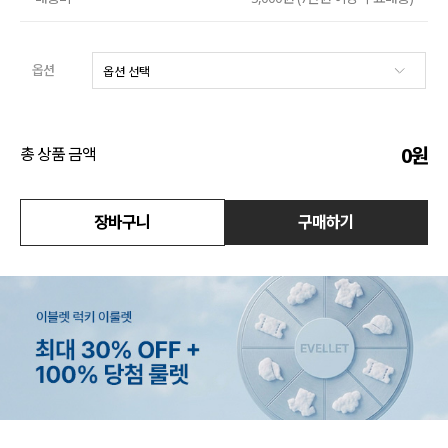
수영복
옵션
아우터
스커트
0
원
총 상품 금액
언더웨어/파자마
코디템
장바구니
구매하기
FIT ZOOM