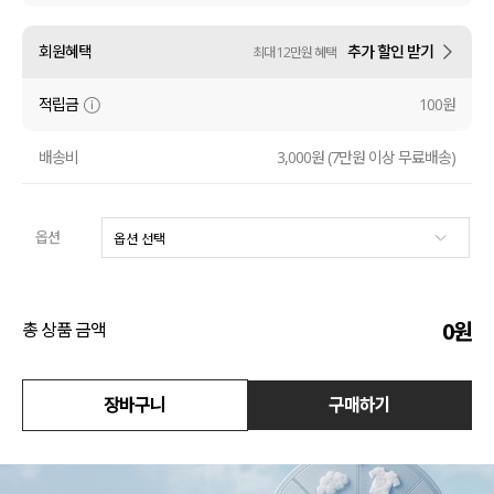
액티브
회원혜택
추가 할인 받기
최대 12만원 혜택
아우터
적립금
100원
스커트
배송비
3,000원 (7만원 이상 무료배송)
언더웨어/파자마
옵션
코디템
FIT ZOOM
0
원
총 상품 금액
장바구니
구매하기