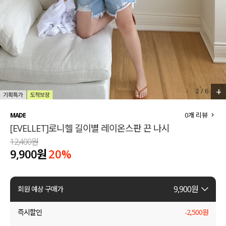
세트할인 ~30%
블라우스
하객룩
원피스
살안타템
팬츠
110사이즈
스커트
+
2
/
6
플러스핏
액티브웨어
0
개 리뷰
MADE
[EVELLET]로니헬 길이별 레이온스판 끈 나시
티셔츠
언더웨어
12,400원
9,900원
20
%
팬츠
ACC
셔츠
9,900
원
회원 예상 구매가
원피스
즉시할인
-
2,500
원
니트