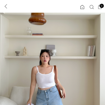
0
0
1초 회원가입
로그인
ENG
TW
콘텐츠
리뷰 & 혜택
플러스핏
회원혜택
입
JP
CATEGORY
COMMUNITY
도착보장⚡
ALL
인플루언서 pick!
익스클루시브
신상 5%
아우터
베스트
티셔츠
MADE
니트