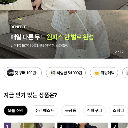
세트할인 ~30%
블라우스
하객룩
원피스
살안타템
팬츠
110사이즈
스커트
3
/
12
플러스핏
액티브웨어
첫 구매 100원~
적립금 54,000원
회원혜택
티셔츠
언더웨어
팬츠
ACC
지금 인기 있는 상품은?
셔츠
오늘 신상
주간 베스트
급상승
장바구니
스테디
원피스
니트