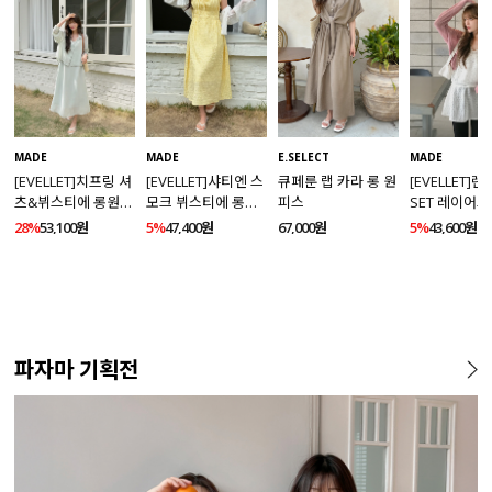
MADE
MADE
E.SELECT
MADE
[EVELLET]치프링 셔
[EVELLET]샤티엔 스
큐페룬 랩 카라 롱 원
[EVELLET]
츠&뷔스티에 롱원피
모크 뷔스티에 롱원
피스
SET 레이어드
스 세트
피스
스
28%
53,100원
5%
47,400원
67,000원
5%
43,600원
파자마 기획전