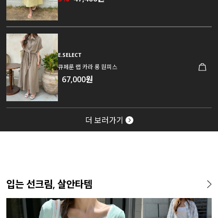
E.SELECT
큐페룬 랩 카라 롱 원피스
67,000원
더 보러가기
입는 선크림, 살안타템