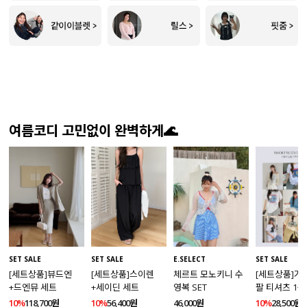
여름코디 고민없이 완벽하게🌊
SET SALE
SET SALE
SET SALE
E.SELECT
[세트상품]뷰드엔
[세트상품]가
[세트상품]스이렌
체르트 모노키니 수
+드엔뮤 세트
팔 티셔츠 1+
+세이딘 세트
영복 SET
10%
118,700원
10%
28,500원
10%
56,400원
46,000원