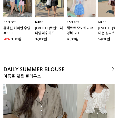
MADE
E.SELECT
E.SELECT
MADE
[EVELLET]로인느 래
퓨테린 커버업 수영
체르트 모노키니 수
[EVELLET]
터링 래쉬가드
복 SET
영복 SET
디건 원피스 
SET
37,800원
20%
53,000원
46,000원
54,000원
DAILY SUMMER BLOUSE
여름을 닮은 블라우스