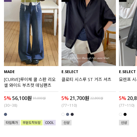
액티브
아우터
스커트
언더웨어/파자마
코디템
MADE
E.SELECT
E.SELECT
[CURVE]루이체 쿨 스판 리오
클로티 시스루 ST 거즈 셔츠
묘렌프 시
FIT ZOOM
셀 와이드 부츠컷 데님팬츠
5%
56,100원
5%
21,700원
5%
20,
59,000원
22,800원
(30~38)
(77~110)
(77~110)