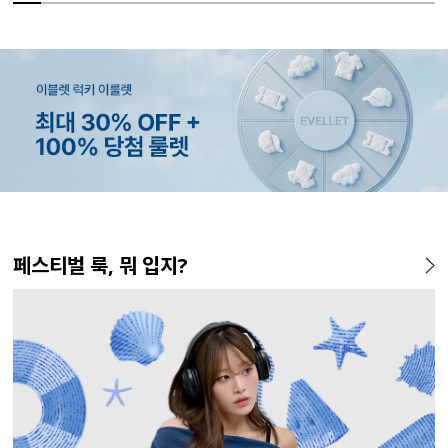
MADE
MADE
MADE
MADE
MADE
MADE
MADE
EXCLUSIVE
MADE
E.SELECT
MADE
MADE
페스티벌 룩, 뭐 입지?
[EVELLET]커버핏 쿨메쉬 군
[EVELLET]렌튜아 끈SET 레이
[EVELLET]릴리브 길이별 쿨
[EVELLET]로인느 래터링 래
[EVELLET]오브인 길이별 시
[CURVE]루이체 쿨 스판 리오
[EVELLET]디오브 길이별 스
[EVELLET]오베루 쿨강연 스
[EVELL
테로디 강
[EVELL
[EVELL
살 보정 4.5부 밴딩팬츠
어드 원피스
밴딩팬츠
쉬가드
스루 니트 가디건
셀 와이드 부츠컷 데님팬츠
퀘어넥 굴림 티셔츠
판 슬랙스
살 보정 
린팅 티셔
밴딩팬츠
5%
26,800원
19,800원
37,800원
43,600원
10%
5%
20%
34,800원
56,100원
29,800원
19,800원
32,800
16,800
19,800
19,800
45,800원
59,000원
33,100원
24,750원
(28~38)
(66~110)
(28~42)
(66~110)
(66~110)
(30~38)
(66~110)
(28~38)
(28~38)
(66~110)
(66~110)
(28~42)