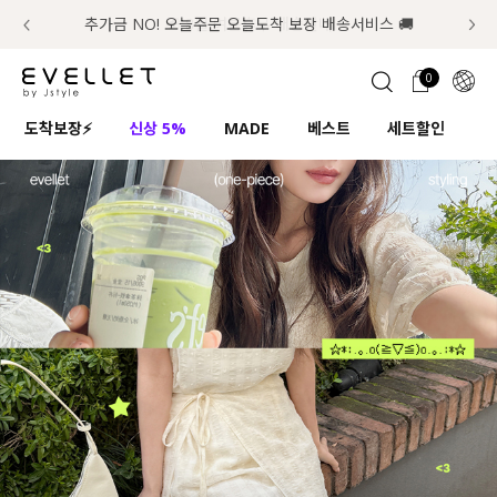
추가금 NO! 오늘주문 오늘도착 보장 배송서비스 🚚
럭키 이룰렛 최대 30% OFF + 100% 당첨
📢 8월 여름휴무 배송안내
0
1초 회원가입
로그인
0
ENG
도착보장⚡
신상 5%
MADE
베스트
세트할인
하
TW
콘텐츠
리뷰 & 혜택
플러스핏
회원혜택
입
JP
CATEGORY
COMMUNITY
도착보장⚡
ALL
인플루언서 pick!
익스클루시브
신상 5%
아우터
베스트
티셔츠
MADE
니트