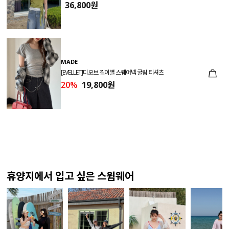
36,800원
MADE
[EVELLET]디오브 길이별 스퀘어넥 굴림 티셔츠
20%
19,800원
휴양지에서 입고 싶은 스윔웨어