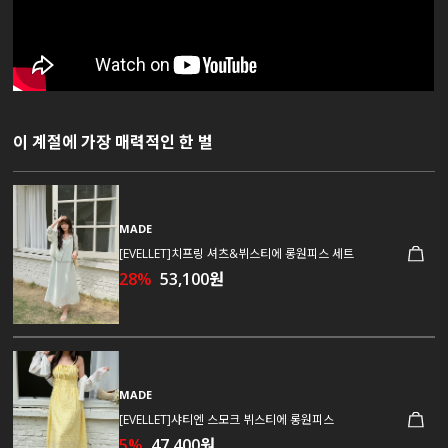
이 계절에 가장 매력적인 한 벌
MADE
[EVELLET]치프링 셔츠&뷔스티에 롱원피스 세트
28%
53,100원
MADE
[EVELLET]샤티엔 스모크 뷔스티에 롱원피스
5%
47,400원