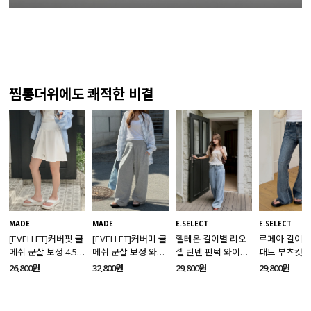
찜통더위에도 쾌적한 비결
MADE
MADE
E.SELECT
E.SELECT
[EVELLET]커버핏 쿨
[EVELLET]커버미 쿨
헬테온 길이별 리오
르페아 길이별
메쉬 군살 보정 4.5부
메쉬 군살 보정 와이
셀 린넨 핀턱 와이드
패드 부츠컷 
밴딩팬츠
드 밴딩팬츠
데님팬츠
팬츠
26,800원
32,800원
29,800원
29,800원