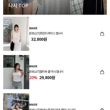
나시 TOP
MADE
[EVELLET]프린티 레이스 캡나시
32,800원
MADE
[EVELLET]델리듀 쿨 이너 캡나시
20%
29,800원
MADE
[EVELLET]레아브 물결 티셔츠 홀터 나시 SET