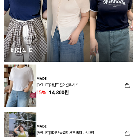
베이직 티
MADE
[EVELLET]아센프 길이별 티셔츠
15%
14,800원
MADE
[EVELLET]레아브 물결 티셔츠 홀터 나시 SET