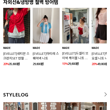
자외선&냉방병 철벽 방어템
MADE
MADE
MADE
MADE
[EVELLET]드셀리 브
[EVELLET]네티븐 스
[EVELLET]마티레 스
[EVELLET]
이넥 케이블 니트 가
크런치SET 반팔 니
퀘어넥 니트
오셀 니트 나
디건
트 가디건
건 SET
15%
29,800원
20%
35,800원
29,800원
20%
49,800원
STYLELOG