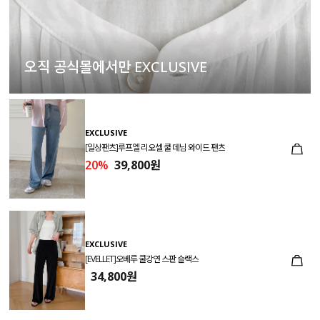
오직 공식몰에서만 EXCLUSIVE
EXCLUSIVE
[일상팬츠]루프엘 리오셀 쿨 데님 와이드 팬츠
20%
39,800원
EXCLUSIVE
[EVELLET]오베루 쿨강연 스판 슬랙스
34,800원