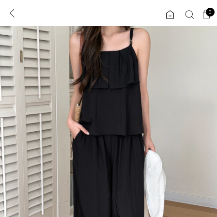
0
0
1초 회원가입
로그인
ENG
TW
콘텐츠
리뷰 & 혜택
플러스핏
회원혜택
입
JP
CATEGORY
COMMUNITY
도착보장⚡
ALL
인플루언서 pick!
익스클루시브
신상 5%
아우터
베스트
티셔츠
MADE
니트