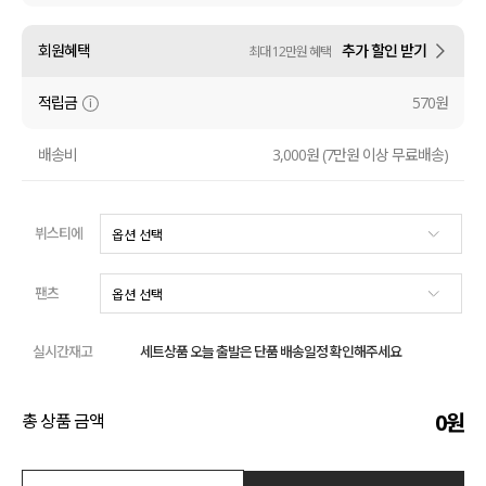
수영복
회원혜택
추가 할인 받기
최대 12만원 혜택
아우터
적립금
570원
스커트
배송비
3,000원 (7만원 이상 무료배송)
언더웨어/파자마
뷔스티에
코디템
FIT ZOOM
팬츠
실시간재고
세트상품 오늘 출발은 단품 배송일정 확인해주세요
0
원
총 상품 금액