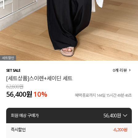
세트할인 ~30%
블라우스
하객룩
원피스
살안타템
팬츠
110사이즈
스커트
플러스핏
액티브웨어
0
개 리뷰
SET SALE
[세트상품]스이렌+세이딘 세트
티셔츠
언더웨어
62,600원
56,400원
10%
팬츠
ACC
혜택 종료까지
144일 15시간 49분 45초
셔츠
56,400
원
회원 예상 구매가
원피스
즉시할인
-
6,200
원
니트