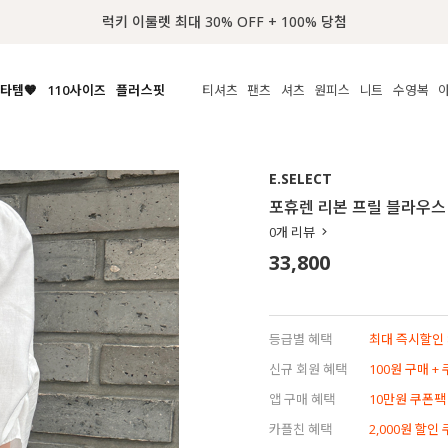
📢 8월 여름휴무 배송안내
타템🧡
110사이즈
플러스핏
티셔츠
팬츠
셔츠
원피스
니트
수영복
체보기
전체보기
전체보기
전체보기
전체보기
전체보기
전체보기
전체보기
전체보기
전
시/나시
MADE
아우터
티셔츠
쿨팬츠
신상
MADE
MADE
MADE
E.SELECT
라우스/티셔츠
상의
상의
롱티셔츠
일상팬츠
셔츠
신상
썸머 니트
애슬레져
포휴렌 리본 프릴 블라우스
름니트
하의
하의
티블라우스
데님
뷔스티에
미니
가디건·집업
스윔웨어
점
0
개 리뷰
스/팬츠
원피스
원피스
맨투맨/후디
코튼
블라우스
미디/롱
니트웨어
ETC
33,800
원피스
액티브웨어
폴라
슬랙스
뷔스티에/레이어드
오버핏 니트
세트
ETC
민소매/나시
숏츠
하객룩
데일리 니트
크롭
트레이닝
페스티벌/바캉스
등급별 혜택
최대 즉시할인 8
반팔
밴딩팬츠
셀프웨딩
신규 회원 혜택
100원 구매 +
긴팔
길이별
앱 구매 혜택
10만원 쿠폰팩
38INCH~
카플친 혜택
2,000원 할인