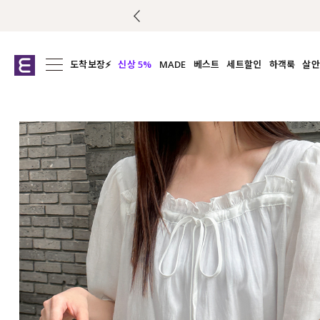
도착보장⚡
신상 5%
MADE
베스트
세트할인
하객룩
살안
전체보기
전체보기
전체보기
전
익스클루시브
코디세트
상의
캡나
아우터
1&1
하의
셔츠/블
티셔츠
여름코디추천
원피스
여
니트
슬랙
블라우스
원피스
팬츠
스커트
액티브웨어
언더웨어
ACC