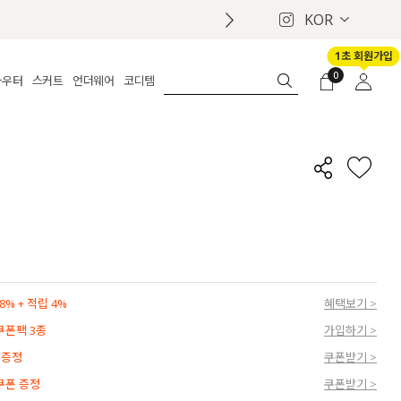
KOR
1초 회원가입
0
아우터
스커트
언더웨어
코디템
체보기
전체보기
전체보기
전체보기
로그인
가디건
롱
보정웨어
MADE
회원가입
자켓
데님
브라
신상
마이페이지
퍼/집업
린넨
팬티
벨트
코트
미니/미디
인견
슈즈
패딩
팬츠 스커트
나시/속바지
백
파자마
쥬얼리
ETC
액세서리
% + 적립 4%
혜택보기 >
세트
양말/스타킹
 쿠폰팩 3종
가입하기 >
세트
 증정
쿠폰받기 >
 쿠폰 증정
쿠폰받기 >