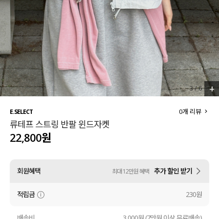
세트할인 ~30%
블라우스
하객룩
원피스
살안타템
팬츠
110사이즈
스커트
+
3
/
6
플러스핏
액티브웨어
0
개 리뷰
E.SELECT
류테프 스트링 반팔 윈드자켓
티셔츠
언더웨어
22,800원
팬츠
ACC
회원혜택
추가 할인 받기
최대 12만원 혜택
셔츠
적립금
230원
원피스
니트
배송비
3,000원 (7만원 이상 무료배송)