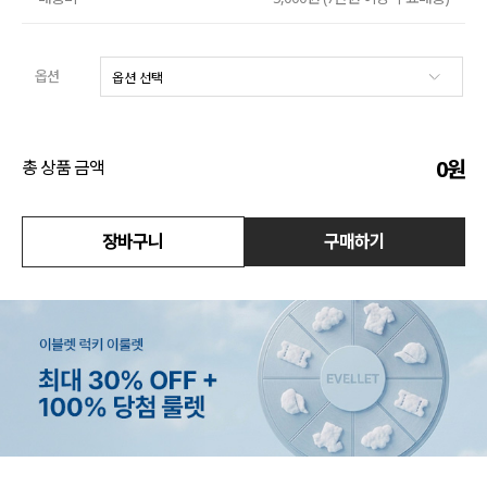
액티브
옵션
아우터
스커트
0
원
총 상품 금액
언더웨어/파자마
코디템
장바구니
구매하기
FIT ZOOM