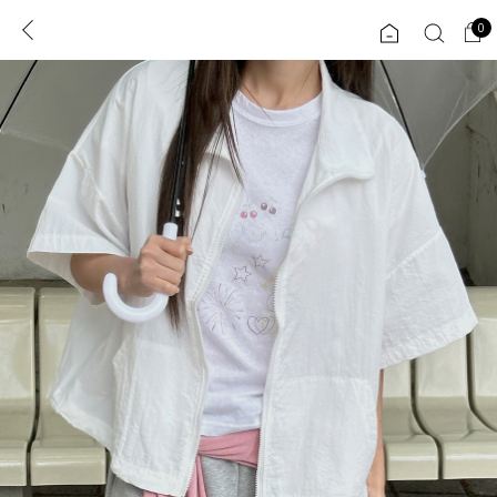
0
0
1초 회원가입
로그인
ENG
TW
콘텐츠
리뷰 & 혜택
플러스핏
회원혜택
입
JP
CATEGORY
COMMUNITY
도착보장⚡
ALL
인플루언서 pick!
익스클루시브
신상 5%
아우터
베스트
티셔츠
MADE
니트