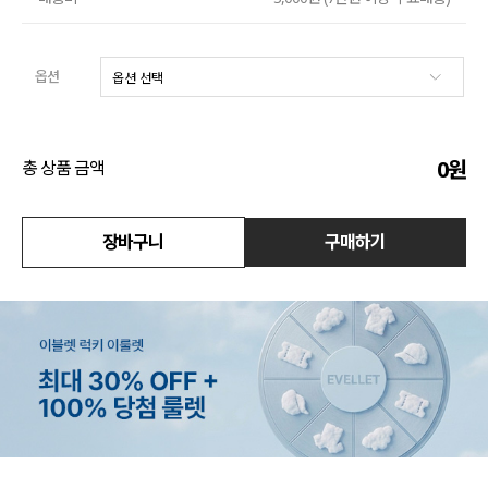
수영복
옵션
아우터
스커트
0
원
총 상품 금액
언더웨어/파자마
코디템
장바구니
구매하기
FIT ZOOM