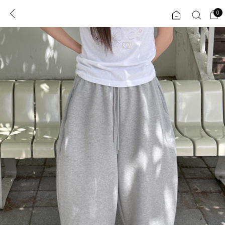
0
0
1초 회원가입
로그인
ENG
TW
콘텐츠
리뷰 & 혜택
플러스핏
회원혜택
입
JP
CATEGORY
COMMUNITY
도착보장⚡
ALL
인플루언서 pick!
익스클루시브
신상 5%
아우터
베스트
티셔츠
MADE
니트