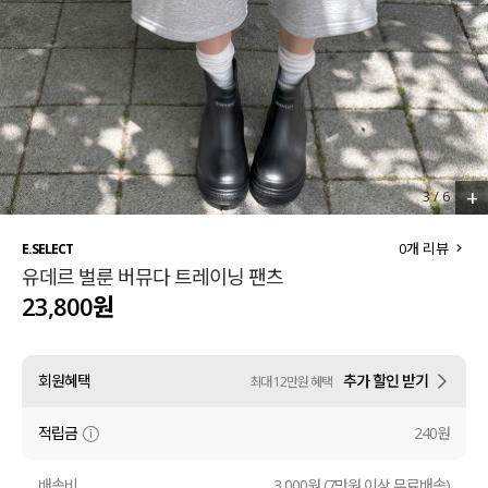
세트할인 ~30%
블라우스
하객룩
원피스
살안타템
팬츠
110사이즈
스커트
+
3
/
6
플러스핏
액티브웨어
0
개 리뷰
E.SELECT
유데르 벌룬 버뮤다 트레이닝 팬츠
티셔츠
언더웨어
23,800원
팬츠
ACC
회원혜택
추가 할인 받기
최대 12만원 혜택
셔츠
적립금
240원
원피스
니트
배송비
3,000원 (7만원 이상 무료배송)