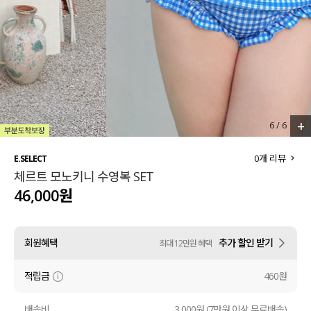
세트할인 ~30%
블라우스
하객룩
원피스
살안타템
팬츠
110사이즈
스커트
+
6
/
6
플러스핏
액티브웨어
0
개 리뷰
E.SELECT
체르트 모노키니 수영복 SET
티셔츠
언더웨어
46,000원
팬츠
ACC
회원혜택
추가 할인 받기
최대 12만원 혜택
셔츠
적립금
460원
원피스
니트
배송비
3,000원 (7만원 이상 무료배송)