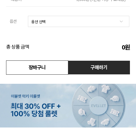
액티브
옵션
아우터
스커트
0
원
총 상품 금액
언더웨어/파자마
코디템
장바구니
구매하기
FIT ZOOM