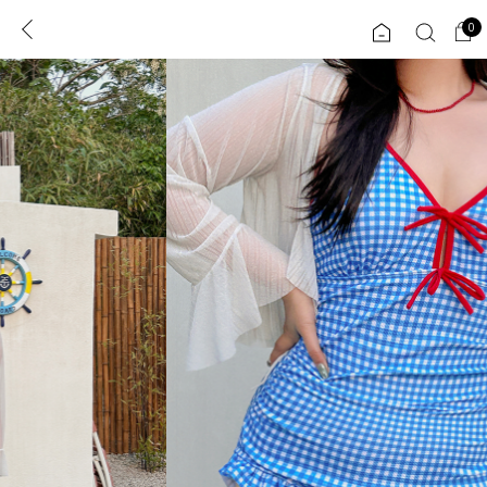
0
0
1초 회원가입
로그인
ENG
TW
콘텐츠
리뷰 & 혜택
플러스핏
회원혜택
입
JP
CATEGORY
COMMUNITY
도착보장⚡
ALL
인플루언서 pick!
익스클루시브
신상 5%
아우터
베스트
티셔츠
MADE
니트