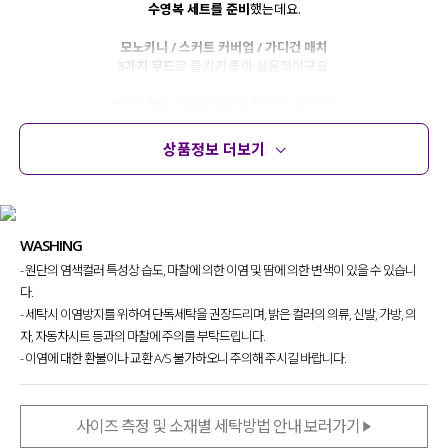
수영복 세트를 준비
했는데요.
모노키니 / 스커트 커버업 / 가디건 매치
3가지 무드
로 즐기기 좋아 실용적이구요.
청량한 블루 컬러와 비비드한 레드 포인트
가
어우러져 톡톡 튀는 썸머 무드를 연출해 줘
눈여겨보시면 좋을 것 같아요-!
상품정보 더보기
상품정보
사이즈
코디템
문의 (2)
리뷰
WASHING
- 원단의 염색컬러 특성상 습도, 마찰에 의한 이염 및 땀에 의한 변색이 있을 수 있습니
다.
- 세탁시 이염방지를 위하여 단독세탁을 권장드리며, 밝은 컬러의 의류, 신발, 가방, 의
자, 자동차시트 등과의 마찰에 주의를 부탁드립니다.
- 이염에 대한 환불이나 교환 A/S 불가하오니 주의해 주시길 바랍니다.
사이즈 측정 및 소재별 세탁방법 안내 보러가기