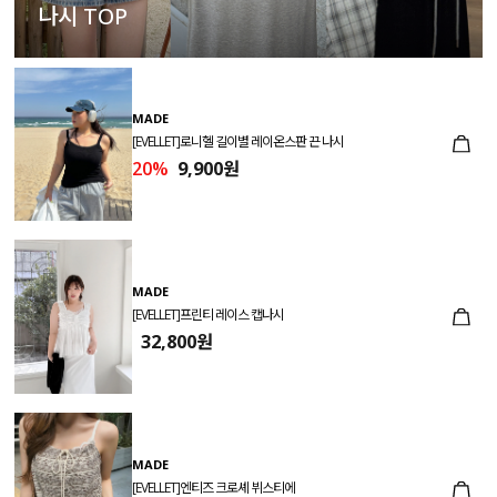
나시 TOP
MADE
[EVELLET]로니헬 길이별 레이온스판 끈 나시
20%
9,900원
MADE
[EVELLET]프린티 레이스 캡나시
32,800원
MADE
[EVELLET]엔티즈 크로셰 뷔스티에