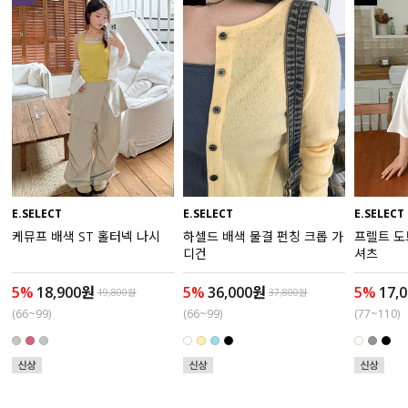
수영복
아우터
스커트
언더웨어/파자마
코디템
E.SELECT
E.SELECT
E.SELECT
케뮤프 배색 ST 홀터넥 나시
하셀드 배색 물결 펀칭 크롭 가
프렐트 도
FIT ZOOM
디건
셔츠
5%
18,900원
5%
36,000원
5%
17,
19,800원
37,800원
(66~99)
(66~99)
(77~110)