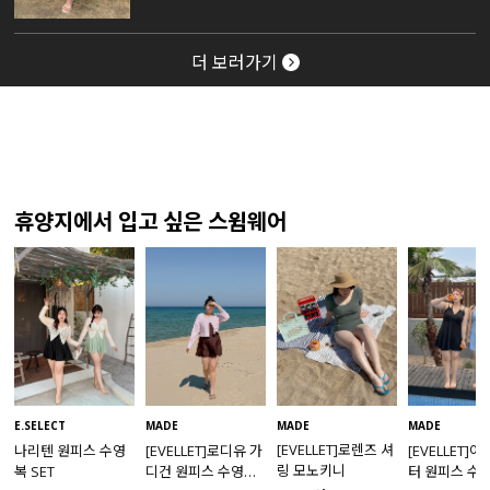
더 보러가기
휴양지에서 입고 싶은 스윔웨어
MADE
E.SELECT
MADE
MADE
[EVELLET]로렌즈 셔
나리텐 원피스 수영
[EVELLET]로디유 가
[EVELLET]
링 모노키니
복 SET
디건 원피스 수영복
터 원피스 수