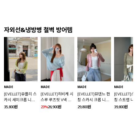
자외선&냉방병 철벽 방어템
MADE
MADE
MADE
MADE
[EVELLET]유플리 스
[EVELLET]히비케 시
[EVELLET]뮤덴느 펀
[EVELLET]
카시 세미크롭 니트
스루 루즈핏 V넥 니
칭 스카시 크롭 니트
칭 스트랩 니
가디건
트
가디건
35,800원
23%
26,900원
29,800원
39,800원