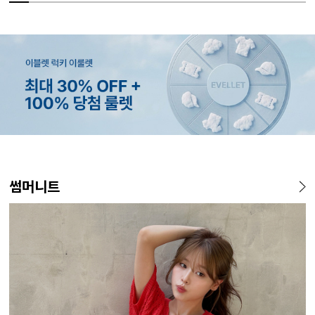
MADE
MADE
MADE
EXCLUSIVE
MADE
E.SELECT
MADE
EXCLUSIVE
MADE
E.SELECT
MADE
MADE
썸머니트
[EVELLET]오브인 길이별 시
[CURVE]루이체 쿨 스판 리오
[EVELLET]로디므 골지 레이
[EVELLET]오베루 쿨강연 스
[EVELLET]커버핏 쿨메쉬 군
케뮤프 배색 ST 홀터넥 나시
[EVELLET]로니헬 길이별 레
일상팬츠 Vol.28 테인드 히든
[EVELL
에롤프 시
[EVELL
[EVELL
스루 니트 가디건
셀 와이드 부츠컷 데님팬츠
스 나시
판 슬랙스
살 보정 4.5부 밴딩팬츠
이온스판 끈 나시
밴딩 쿨스판 슬랙스
살 보정 
우스
밴딩팬츠
레깅스
10%
59,000원
16,800원
34,800원
29,800원
5%
20%
26,800원
43,800원
18,900원
9,900원
5%
32,800
19,800
49,800
36,
33,100원
19,800원
12,400원
(66~110)
(30~38)
(66~110)
(28~38)
(28~38)
(66~99)
(66~110)
(30~37)
(28~38)
(77~110)
(28~42)
(29~40)