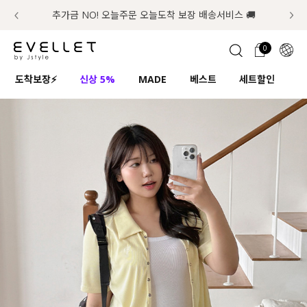
추가금 NO! 오늘주문 오늘도착 보장 배송서비스 🚚
럭키 이룰렛 최대 30% OFF + 100% 당첨
첫구매 한정 인기상품 100원~
📢 8월 여름휴무 배송안내
0
1초 회원가입
로그인
0
ENG
도착보장⚡
신상 5%
MADE
베스트
세트할인
하
TW
콘텐츠
리뷰 & 혜택
플러스핏
회원혜택
입
JP
CATEGORY
COMMUNITY
도착보장⚡
ALL
인플루언서 pick!
익스클루시브
신상 5%
아우터
베스트
티셔츠
MADE
니트