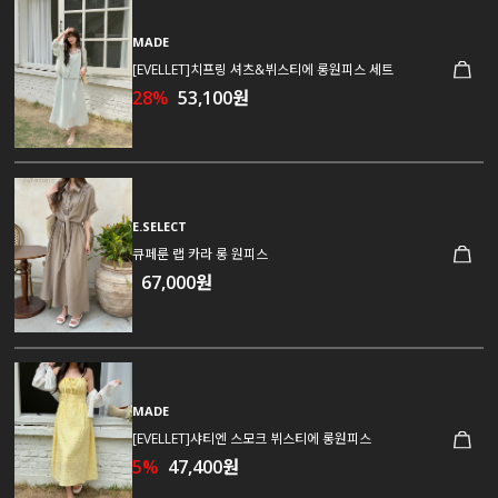
MADE
[EVELLET]치프링 셔츠&뷔스티에 롱원피스 세트
28%
53,100원
E.SELECT
큐페룬 랩 카라 롱 원피스
67,000원
MADE
[EVELLET]샤티엔 스모크 뷔스티에 롱원피스
5%
47,400원