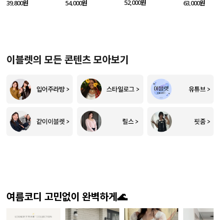
SET
52,000원
39,800원
54,000원
63,000원
이블렛의 모든 콘텐츠 모아보기
여름코디 고민없이 완벽하게🌊