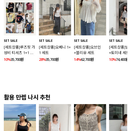
SET SALE
SET SALE
SET SALE
SET SALE
[세트상품]루즈핏 가
[세트상품]오베니 1+
[세트상품]오브인
[세트상품]넬
성비 티셔츠 1+1 세
1 세트
+블리유 세트
+토미네 세트
트
10%
35,700원
28%
35,700원
14%
62,700원
10%
74,400원
활용 만렙 나시 추천