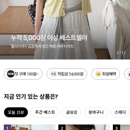
세트할인 ~30%
블라우스
하객룩
원피스
살안타템
팬츠
110사이즈
스커트
4
/
12
플러스핏
액티브웨어
첫 구매 100원~
적립금 54,000원
회원혜택
티셔츠
언더웨어
팬츠
ACC
지금 인기 있는 상품은?
셔츠
오늘 신상
주간 베스트
급상승
장바구니
스테디
원피스
니트