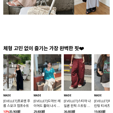
체형 고민 없이 즐기는 가장 완벽한 핏❤️
MADE
MADE
MADE
MADE
[EVELLET]프로렌 주
[EVELLET]드아브 레
[EVELLET]스티아 나
[EVELLET]
름 스모크 점프수트
이어드 홀터 나시 가
일론 핀턱 스트링 커
린팅 티셔츠
디건 티셔츠
브드 밴딩팬츠
10%
35,900원
29,800원
36,800원
19,800원