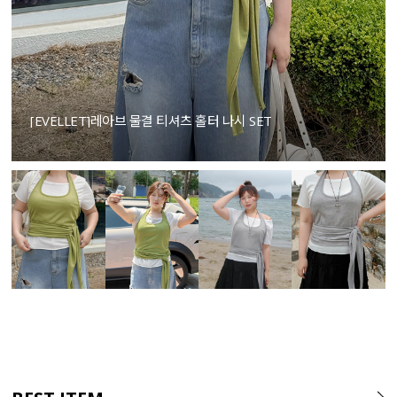
[EVELLET]레아브 물결 티셔츠 홀터 나시 SET