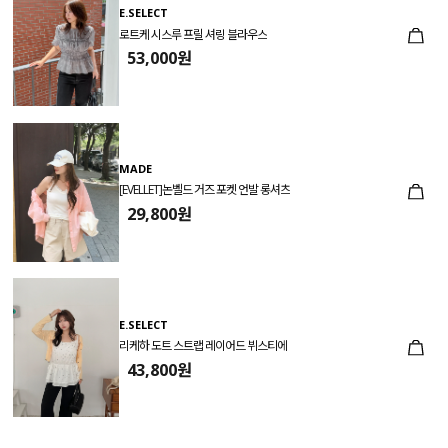
E.SELECT
로트케 시스루 프릴 셔링 블라우스
53,000원
MADE
[EVELLET]논벨드 거즈 포켓 언발 롱셔츠
29,800원
E.SELECT
리케하 도트 스트랩 레이어드 뷔스티에
43,800원