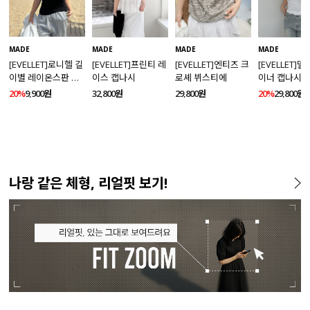
MADE
MADE
MADE
MADE
[EVELLET]로니헬 길
[EVELLET]프린티 레
[EVELLET]엔티즈 크
[EVELLET]
이별 레이온스판 끈
이스 캡나시
로셰 뷔스티에
이너 캡나시
나시
20%
9,900원
32,800원
29,800원
20%
29,800원
나랑 같은 체형, 리얼핏 보기!