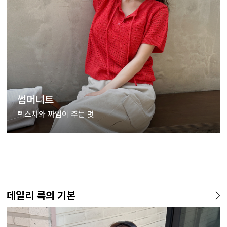
썸머니트
텍스쳐와 짜임이 주는 멋
데일리 룩의 기본