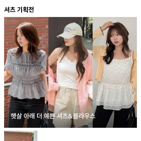
셔츠 기획전
햇살 아래 더 예쁜 셔츠&블라우스