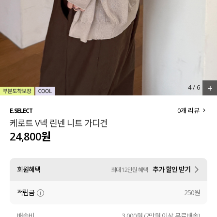
세트할인 ~30%
블라우스
하객룩
원피스
살안타템
팬츠
110사이즈
스커트
+
4
/
6
플러스핏
액티브웨어
0
개 리뷰
E.SELECT
케로트 V넥 린넨 니트 가디건
티셔츠
언더웨어
24,800원
팬츠
ACC
회원혜택
추가 할인 받기
최대 12만원 혜택
셔츠
적립금
250원
원피스
니트
배송비
3,000원 (7만원 이상 무료배송)