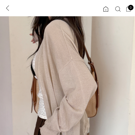
0
0
1초 회원가입
로그인
ENG
TW
콘텐츠
리뷰 & 혜택
플러스핏
회원혜택
입
JP
CATEGORY
COMMUNITY
도착보장⚡
ALL
인플루언서 pick!
익스클루시브
신상 5%
아우터
베스트
티셔츠
MADE
니트