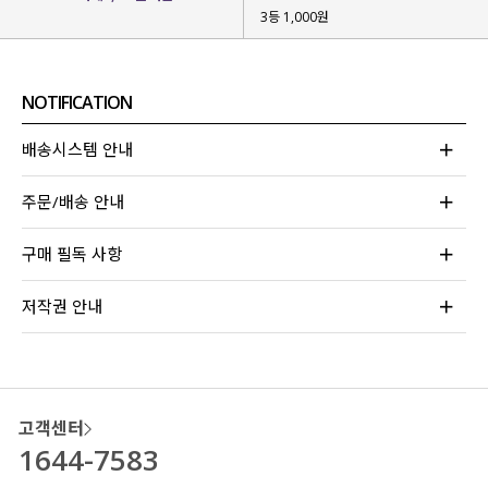
3등 1,000원
NOTIFICATION
배송시스템 안내
BEIGE
WHITE
BLACK
베이지
화이트
블랙
주문/배송 안내
구매 필독 사항
저작권 안내
JINJU 164CM / TOP 44-55 / BOTTOM 26
[ FITTING : LIGHT GREEN F ]
고객센터
1644-7583