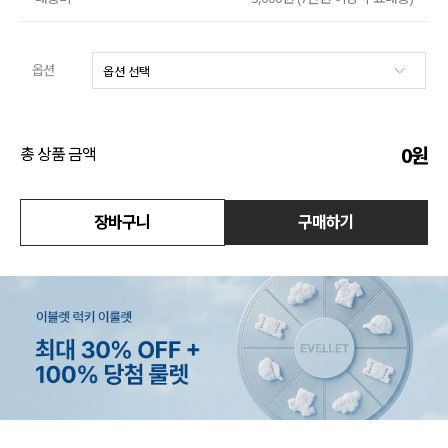
수영복
옵션
아우터
스커트
0
원
총 상품 금액
언더웨어/파자마
코디템
장바구니
구매하기
FIT ZOOM