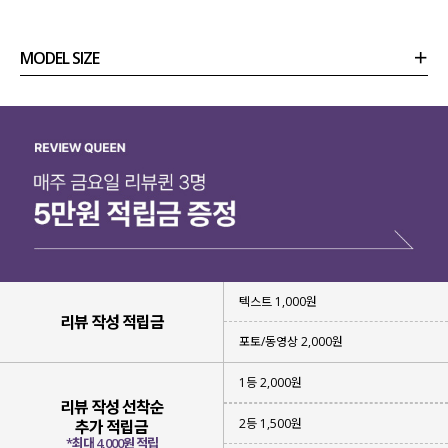
MODEL SIZE
COLOR VIEW
클릭 시 해당 컬러 이미지로 이동합니다.
상품정보
사이즈
코디템
리뷰 (
0
)
문의 (6)
텍스트 1,000원
리뷰 작성 적립금
포토/동영상 2,000원
LIGHT GREEN
RED
SKY
라이트그린
레드
스카이
1등 2,000원
리뷰 작성 선착순
2등 1,500원
추가 적립금
*최대 4,000원 적립