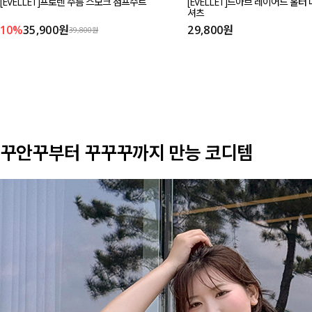
[EVELLET]프로렌 주름 스모크 점프수트
[EVELLET]드아브 레이어드 홀터
셔츠
10%
35,900원
29,800원
39,800원
꾸안꾸부터 꾸꾸꾸까지 만능 코디템