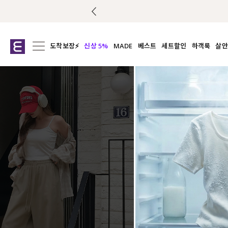
도착보장⚡
신상 5%
MADE
베스트
세트할인
하객룩
살안
전체보기
전체보기
전체보기
전
익스클루시브
코디세트
상의
캡나
아우터
1&1
하의
셔츠/블
티셔츠
여름코디추천
원피스
여
니트
슬랙
블라우스
원피스
팬츠
스커트
액티브웨어
언더웨어
ACC