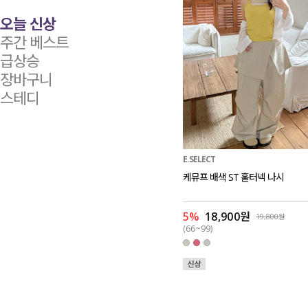
오늘 신상
주간 베스트
급상승
장바구니
스테디
E.SELECT
케뮤프 배색 ST 홀터넥 나시
5%
18,900원
19,800원
(66~99)