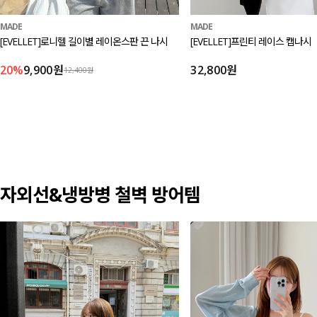
MADE
MADE
[EVELLET]로니헬 길이별 레이온스판 끈 나시
[EVELLET]프린티 레이스 캡나시
20%
9,900원
32,800원
12,400원
자외선&냉방병 철벽 방어템