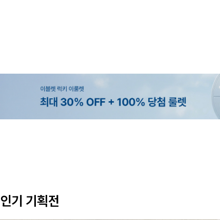
MADE
MADE
MADE
EXCLUSIVE
[EVELLET]커버핏 쿨메쉬 군살 보정
[CURVE]루이체 쿨 스판 리오셀 
[EVELLET]로니헬 길이별 레이온
[EVELLET]오베루 쿨강연 스판 슬
밴딩팬츠
츠컷 데님팬츠
나시
26,800원
59,000원
20%
34,800원
9,900원
12,400원
인기 기획전
(28~38)
(30~38)
(66~110)
(28~38)