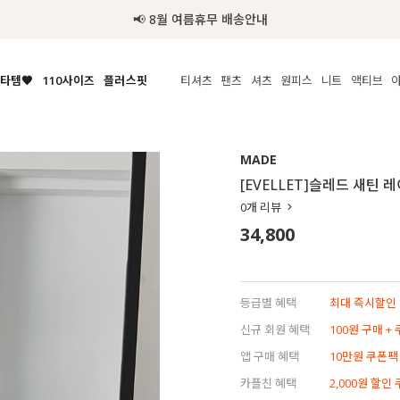
추가
타템🧡
110사이즈
플러스핏
티셔츠
팬츠
셔츠
원피스
니트
액티브
체보기
전체보기
전체보기
전체보기
전체보기
전체보기
전체보기
전체보기
전체보기
전
시/나시
MADE
아우터
티셔츠
쿨팬츠
신상
MADE
MADE
MADE
MADE
라우스/티셔츠
상의
상의
롱티셔츠
일상팬츠
셔츠
신상
썸머 니트
애슬레져
[EVELLET]슬레드 새틴 
름니트
하의
하의
티블라우스
데님
뷔스티에
미니
가디건·집업
스윔웨어
점
0
개 리뷰
스/팬츠
원피스
원피스
맨투맨/후디
코튼
블라우스
미디/롱
니트웨어
ETC
34,800
원피스
액티브웨어
폴라
슬랙스
뷔스티에/레이어드
오버핏 니트
세트
ETC
민소매/나시
숏츠
하객룩
데일리 니트
크롭
트레이닝
페스티벌/바캉스
등급별 혜택
최대 즉시할인 8
반팔
밴딩팬츠
셀프웨딩
신규 회원 혜택
100원 구매 +
긴팔
길이별
앱 구매 혜택
10만원 쿠폰팩
38INCH~
카플친 혜택
2,000원 할인