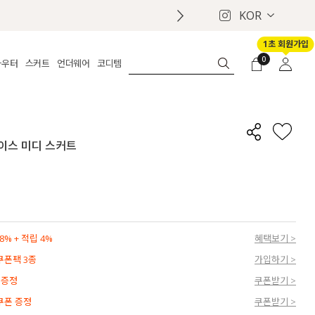
KOR
금 NO! 오늘주문 오늘도착 보장 배송서비스 🚚
1초 회원가입
0
아우터
스커트
언더웨어
코디템
체보기
전체보기
전체보기
전체보기
로그인
가디건
롱
보정웨어
MADE
회원가입
자켓
데님
브라
신상
마이페이지
레이스 미디 스커트
퍼/집업
린넨
팬티
벨트
코트
미니/미디
인견
슈즈
패딩
팬츠 스커트
나시/속바지
백
파자마
쥬얼리
ETC
액세서리
% + 적립 4%
혜택보기 >
세트
양말/스타킹
 쿠폰팩 3종
가입하기 >
세트
 증정
쿠폰받기 >
 쿠폰 증정
쿠폰받기 >