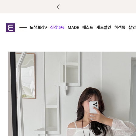
도착보장⚡
신상 5%
MADE
베스트
세트할인
하객룩
살안
전체보기
전체보기
전체보기
전
익스클루시브
코디세트
상의
캡나
아우터
1&1
하의
셔츠/블
티셔츠
여름코디추천
원피스
여
니트
슬랙
블라우스
원피스
팬츠
스커트
액티브웨어
언더웨어
ACC