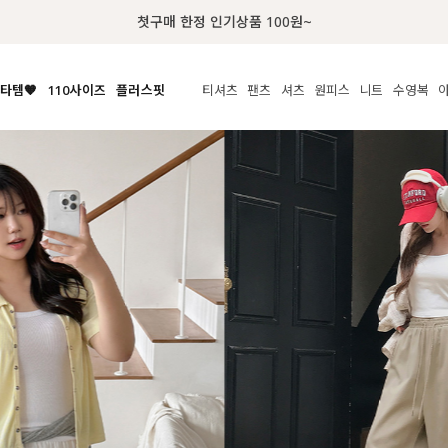
럭키 이룰렛 최대 30% OFF + 100% 당첨
타템🧡
110사이즈
플러스핏
티셔츠
팬츠
셔츠
원피스
니트
수영복
체보기
전체보기
전체보기
전체보기
전체보기
전체보기
전체보기
전체보기
전체보기
전
시/나시
MADE
아우터
티셔츠
쿨팬츠
신상
MADE
MADE
MADE
라우스/티셔츠
상의
상의
롱티셔츠
일상팬츠
셔츠
신상
썸머 니트
애슬레져
름니트
하의
하의
티블라우스
데님
뷔스티에
미니
가디건·집업
스윔웨어
점
스/팬츠
원피스
원피스
맨투맨/후디
코튼
블라우스
미디/롱
니트웨어
ETC
원피스
액티브웨어
폴라
슬랙스
뷔스티에/레이어드
오버핏 니트
세트
ETC
민소매/나시
숏츠
하객룩
데일리 니트
크롭
트레이닝
페스티벌/바캉스
반팔
밴딩팬츠
셀프웨딩
긴팔
길이별
38INCH~