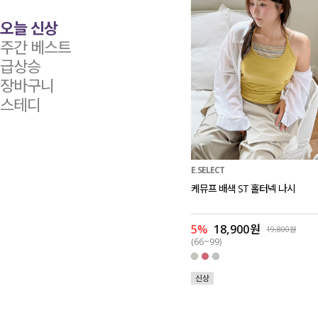
오늘 신상
주간 베스트
급상승
장바구니
스테디
E.SELECT
케뮤프 배색 ST 홀터넥 나시
5%
18,900원
19,800원
(66~99)