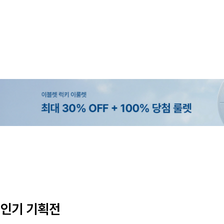
MADE
SET SALE
MADE
MADE
[EVELLET]오브인 길이별 시스루 
[세트상품]가성비 반팔 티셔츠 1+
[EVELLET]로니헬 길이별 레이온
[EVELLET]듀모아 워터 팬츠 레깅
디건
나시
10%
10%
20%
49,800원
29,800원
28,500원
9,900원
12,400원
33,100원
31,600원
인기 기획전
(66~110)
(66~110)
(29~40)