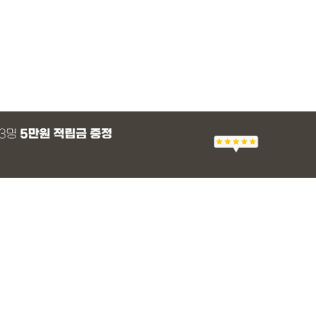
MADE
E.SELECT
E.SELECT
MADE
MADE
E.SELECT
MADE
EXCLUSIVE
 군살 보정 와이
츠
 쿨 밴딩팬츠
 스판 슬랙스
[EVELLET]스티아 나일론 핀턱 스트링 커
티로하 시스루 버튼 티셔츠
텔로파 리오셀 랩 블라우스
[EVELLET]릴리브 길이별 쿨 밴딩팬츠
[EVELLET]세히렌
유론프 나일론 랩 
[EVELLET]로디므
일상팬츠 Vol.28
브드 밴딩팬츠
슬랙스
36,800원
29,800원
37,800원
19,800원
28%
49,800원
16,800원
43,800원
26,900
(30~40)
(66~100)
(66~99)
(28~42)
(66~110)
(77~100)
(66~110)
(30~37)