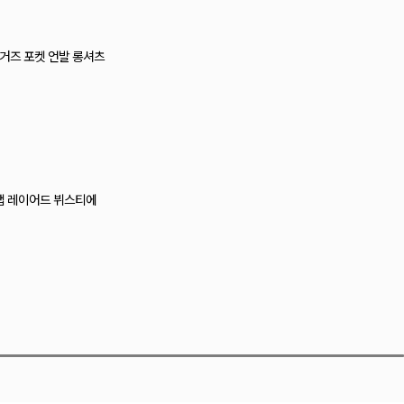
티 레이스 캡나시
즈 크로셰 뷔스티에