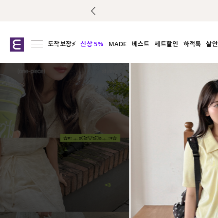
도착보장⚡
신상 5%
MADE
베스트
세트할인
하객룩
살안
전체보기
전체보기
전체보기
전
익스클루시브
코디세트
상의
캡나
아우터
1&1
하의
셔츠/블
티셔츠
여름코디추천
원피스
여
니트
슬랙
블라우스
원피스
팬츠
스커트
액티브웨어
언더웨어
ACC