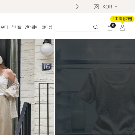
KOR
1초 회원가입
0
아우터
스커트
언더웨어
코디템
체보기
전체보기
전체보기
전체보기
로그인
가디건
롱
보정웨어
MADE
회원가입
자켓
데님
브라
신상
마이페이지
퍼/집업
린넨
팬티
벨트
코트
미니/미디
인견
슈즈
패딩
팬츠 스커트
나시/속바지
백
파자마
쥬얼리
ETC
액세서리
세트
양말/스타킹
세트