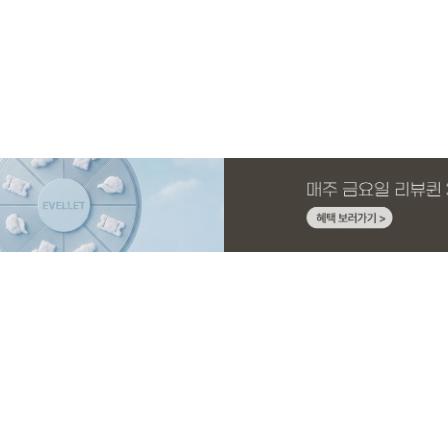
MADE
E.SELECT
MADE
MADE
MADE
E.SELECT
MADE
EXCLUSIVE
니트 가
1 세트
스판 끈
스
[EVELLET]커버핏 쿨메쉬 군살 보정 4.5부
로텔프 길이별 나일론 라인 스트링 밴딩팬
[EVELLET]오브아 코튼 베이직 티셔츠
[EVELLET]로인느 래터링 래쉬가드
[EVELLET]커버미 쿨메쉬
클로티 시스루 ST 거즈 셔
[EVELLET]릴리브 길이별
[EVELLET]오베루 쿨강연
밴딩팬츠
츠
드 밴딩팬츠
26,800원
22,800원
15%
37,800원
14,800원
32,800원
22,800원
19,800원
34,800원
17,400원
(28~38)
(28~38)
(66~110)
(66~110)
(28~38)
(77~110)
(28~42)
(28~38)