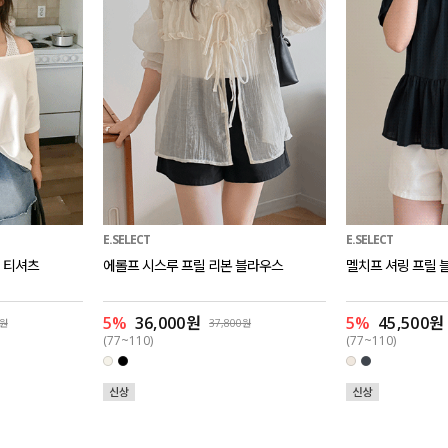
E.SELECT
E.SELECT
 티셔츠
에롤프 시스루 프릴 리본 블라우스
멜치프 셔링 프릴 
5%
36,000원
5%
45,500원
0원
37,800원
(77~110)
(77~110)