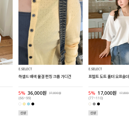
E.SELECT
E.SELECT
하셀드 배색 물결 펀칭 크롭 가디건
프렐트 도트 홀터 오프숄더
5%
36,000원
5%
17,000원
37,800원
17,80
(66~99)
(77~110)