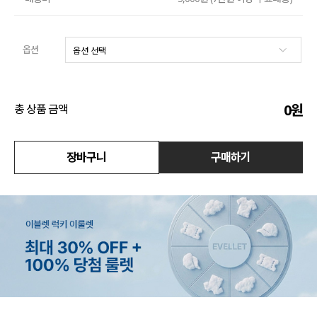
수영복
옵션
아우터
스커트
0
원
총 상품 금액
언더웨어/파자마
코디템
장바구니
구매하기
FIT ZOOM