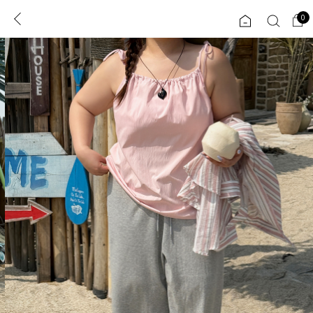
0
0
1초 회원가입
로그인
ENG
TW
콘텐츠
리뷰 & 혜택
플러스핏
회원혜택
입
JP
CATEGORY
COMMUNITY
도착보장⚡
ALL
인플루언서 pick!
익스클루시브
신상 5%
아우터
베스트
티셔츠
MADE
니트