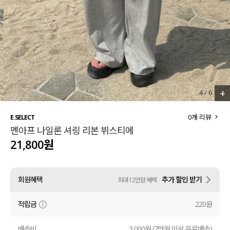
세트할인 ~30%
블라우스
하객룩
원피스
살안타템
팬츠
110사이즈
스커트
+
4
/
6
플러스핏
액티브웨어
0
개 리뷰
E.SELECT
멘아프 나일론 셔링 리본 뷔스티에
티셔츠
언더웨어
21,800원
팬츠
ACC
회원혜택
추가 할인 받기
최대 12만원 혜택
셔츠
적립금
220원
원피스
니트
배송비
3,000원 (7만원 이상 무료배송)