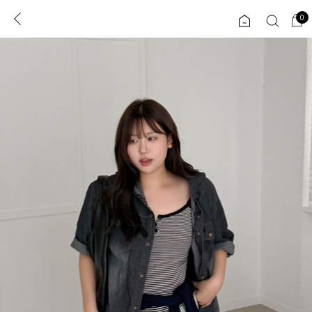
0
0
1초 회원가입
로그인
ENG
TW
콘텐츠
리뷰 & 혜택
플러스핏
회원혜택
입
JP
CATEGORY
COMMUNITY
도착보장⚡
ALL
인플루언서 pick!
익스클루시브
신상 5%
아우터
베스트
티셔츠
MADE
니트