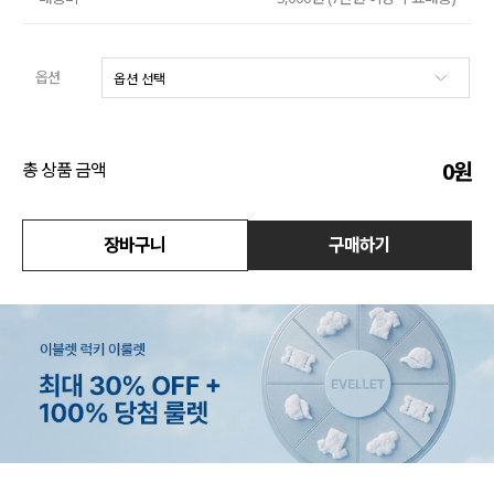
수영복
옵션
아우터
스커트
0
원
총 상품 금액
언더웨어/파자마
코디템
장바구니
구매하기
FIT ZOOM