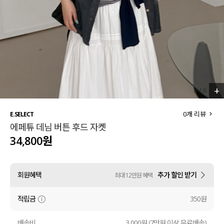
세트할인 ~30%
블라우스
하객룩
원피스
살안타템
팬츠
110사이즈
스커트
+
3
/
6
플러스핏
액티브웨어
0
개 리뷰
E.SELECT
에페튜 데님 버튼 후드 자켓
티셔츠
언더웨어
34,800원
팬츠
ACC
회원혜택
추가 할인 받기
최대 12만원 혜택
셔츠
적립금
350원
원피스
니트
배송비
3,000원 (7만원 이상 무료배송)