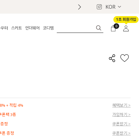
KOR
1초 회원가입
0
아우터
스커트
언더웨어
코디템
체보기
전체보기
전체보기
전체보기
로그인
가디건
롱
보정웨어
MADE
회원가입
자켓
데님
브라
신상
마이페이지
퍼/집업
린넨
팬티
벨트
코트
미니/미디
인견
슈즈
패딩
팬츠 스커트
나시/속바지
백
파자마
쥬얼리
ETC
액세서리
% + 적립 4%
혜택보기 >
세트
양말/스타킹
 쿠폰팩 3종
가입하기 >
세트
 증정
쿠폰받기 >
 쿠폰 증정
쿠폰받기 >