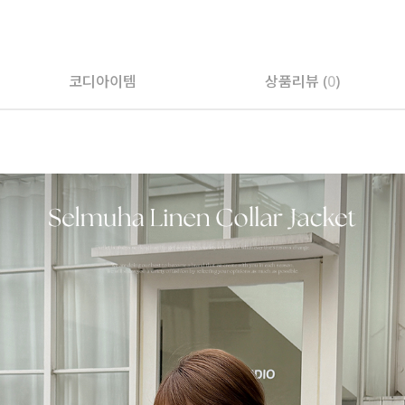
페이코 ID로 페
코디아이템
상품리뷰 (
0
)