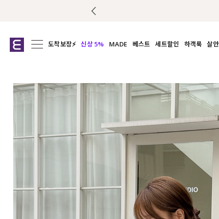
도착보장⚡
신상 5%
MADE
베스트
세트할인
하객룩
살안
전체보기
전체보기
전체보기
전
익스클루시브
코디세트
상의
캡나
아우터
1&1
하의
셔츠/블
티셔츠
여름코디추천
원피스
여
니트
슬랙
블라우스
원피스
팬츠
스커트
액티브웨어
언더웨어
ACC