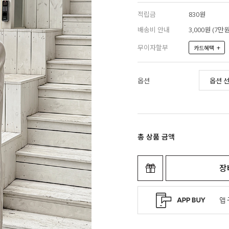
적립금
830원
배송비 안내
3,000원 (7
무이자할부
+
카드혜택
옵션
총 상품 금액
장