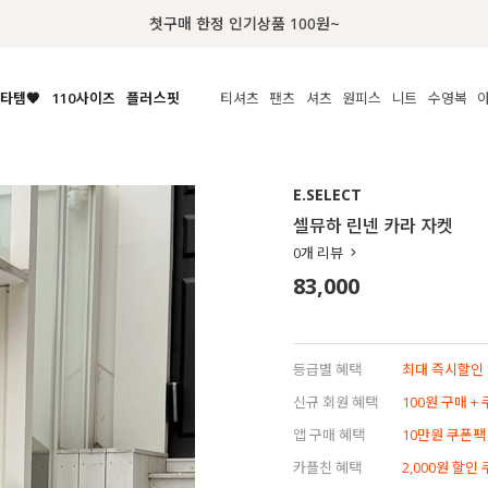
첫구매 한정 인기상품 100원~
타템🧡
110사이즈
플러스핏
티셔츠
팬츠
셔츠
원피스
니트
수영복
체보기
전체보기
전체보기
전체보기
전체보기
전체보기
전체보기
전체보기
전체보기
전
시/나시
MADE
아우터
티셔츠
쿨팬츠
신상
MADE
MADE
MADE
E.SELECT
라우스/티셔츠
상의
상의
롱티셔츠
일상팬츠
셔츠
신상
썸머 니트
애슬레져
셀뮤하 린넨 카라 자켓
름니트
하의
하의
티블라우스
데님
뷔스티에
미니
가디건·집업
스윔웨어
점
0
개 리뷰
스/팬츠
원피스
원피스
맨투맨/후디
코튼
블라우스
미디/롱
니트웨어
ETC
83,000
원피스
액티브웨어
폴라
슬랙스
뷔스티에/레이어드
오버핏 니트
세트
ETC
민소매/나시
숏츠
하객룩
데일리 니트
크롭
트레이닝
페스티벌/바캉스
등급별 혜택
최대 즉시할인 8
반팔
밴딩팬츠
셀프웨딩
신규 회원 혜택
100원 구매 +
긴팔
길이별
앱 구매 혜택
10만원 쿠폰팩
38INCH~
카플친 혜택
2,000원 할인