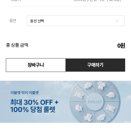
수영복
옵션
아우터
스커트
0
원
총 상품 금액
언더웨어/파자마
코디템
장바구니
구매하기
FIT ZOOM