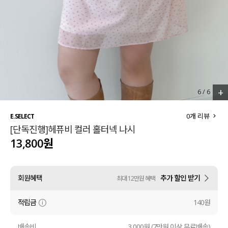
세트할인 ~30%
블라우스
하객룩
원피스
살안타템
팬츠
110사이즈
스커트
+
1
/
6
플러스핏
액티브웨어
0
개 리뷰
E.SELECT
[단독진행]헤퓨비 컬러 홀터넥 나시
티셔츠
언더웨어
13,800원
팬츠
ACC
회원혜택
추가 할인 받기
최대 12만원 혜택
셔츠
적립금
140원
원피스
니트
배송비
3,000원 (7만원 이상 무료배송)