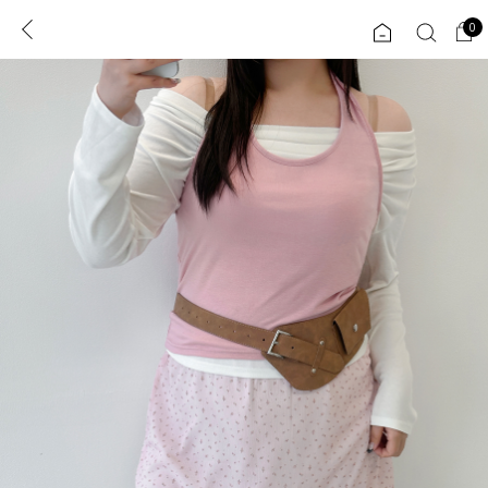
0
0
1초 회원가입
로그인
ENG
TW
콘텐츠
리뷰 & 혜택
플러스핏
회원혜택
입
JP
CATEGORY
COMMUNITY
도착보장⚡
ALL
인플루언서 pick!
익스클루시브
신상 5%
아우터
베스트
티셔츠
MADE
니트