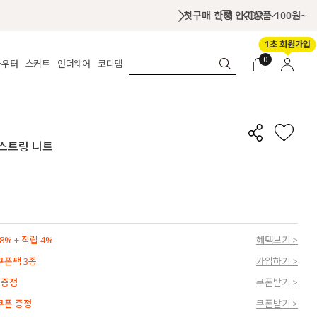
KOR
1초 회원가입
0
아우터
스커트
언더웨어
코디템
체보기
전체보기
전체보기
전체보기
로그인
가디건
롱
보정웨어
MADE
회원가입
자켓
데님
브라
신상
마이페이지
 스트링 니트
퍼/집업
린넨
팬티
벨트
코트
미니/미디
인견
슈즈
패딩
팬츠 스커트
나시/속바지
백
파자마
쥬얼리
ETC
액세서리
% + 적립 4%
혜택보기 >
세트
양말/스타킹
 쿠폰팩 3종
가입하기 >
세트
 증정
쿠폰받기 >
 쿠폰 증정
쿠폰받기 >