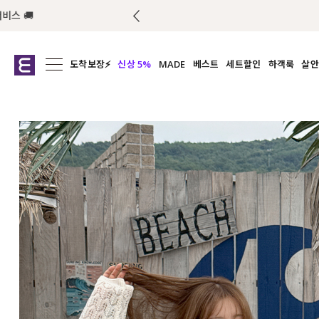
도착보장⚡
신상 5%
MADE
베스트
세트할인
하객룩
살안
전체보기
전체보기
전체보기
전
익스클루시브
코디세트
상의
캡나
아우터
1&1
하의
셔츠/블
티셔츠
여름코디추천
원피스
여
니트
슬랙
블라우스
원피스
팬츠
스커트
액티브웨어
언더웨어
ACC