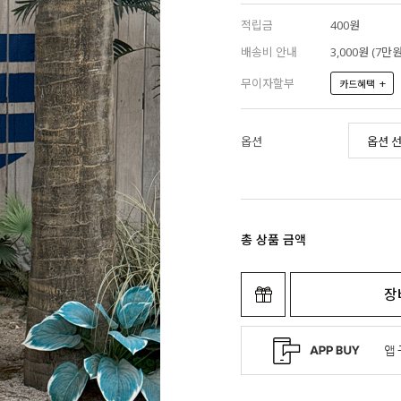
적립금
400원
배송비 안내
3,000원 (7
무이자할부
+
카드혜택
옵션
총 상품 금액
장