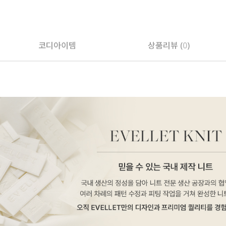
페이코 ID로 페
코디아이템
상품리뷰 (
0
)