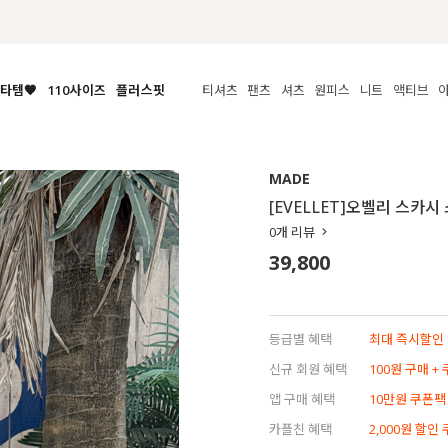
첫구매 한정 인기상품 100원~
타템🧡
110사이즈
플러스핏
티셔츠
팬츠
셔츠
원피스
니트
액티브
체보기
전체보기
전체보기
전체보기
전체보기
전체보기
전체보기
전체보기
전체보기
전
시/나시
MADE
아우터
티셔츠
쿨팬츠
신상
MADE
MADE
MADE
MADE
라우스/티셔츠
상의
상의
롱티셔츠
일상팬츠
셔츠
신상
썸머 니트
애슬레져
[EVELLET]오벨리 스카시
름니트
하의
하의
티블라우스
데님
뷔스티에
미니
가디건·집업
스윔웨어
점
0
개 리뷰
스/팬츠
원피스
원피스
맨투맨/후디
코튼
블라우스
미디/롱
니트웨어
ETC
39,800
원피스
액티브웨어
폴라
슬랙스
뷔스티에/레이어드
오버핏 니트
세트
ETC
민소매/나시
숏츠
하객룩
데일리 니트
크롭
트레이닝
페스티벌/바캉스
등급별 혜택
최대 즉시할인 8
반팔
밴딩팬츠
셀프웨딩
신규 회원 혜택
100원 구매 +
긴팔
길이별
앱 구매 혜택
10만원 쿠폰팩
38INCH~
카플친 혜택
2,000원 할인