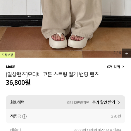
세트할인 ~30%
블라우스
하객룩
원피스
살안타템
팬츠
110사이즈
스커트
+
2
/
6
플러스핏
액티브웨어
0
개 리뷰
MADE
[일상팬츠]모티베 코튼 스트링 절개 밴딩 팬츠
티셔츠
언더웨어
36,800원
팬츠
ACC
회원혜택
추가 할인 받기
최대 12만원 혜택
셔츠
적립금
370원
원피스
니트
배송비
3,000원 (7만원 이상 무료배송)