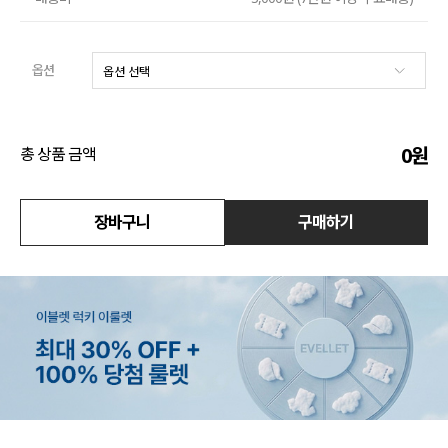
수영복
옵션
아우터
스커트
0
원
총 상품 금액
언더웨어/파자마
코디템
장바구니
구매하기
FIT ZOOM