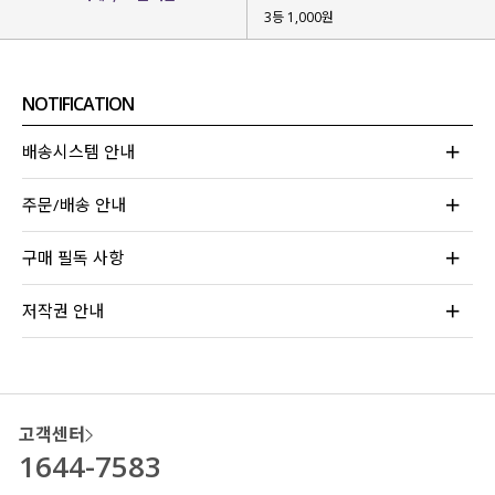
3등 1,000원
기존 로티머 논페이드 데님 팬츠의 폭발적인 반응 덕에
빠르게 디벨롭 버전을 가지고 왔어요!
NOTIFICATION
사계절 내내 편안하게 입으셨으면 해
시즌 리스 면 원단을 사용해 제작
해 주었구요.
배송시스템 안내
베이직한
베이지 / 블랙 2가지 컬러감
으로
활용도도 높을 거라 눈여겨봐주시면 좋을 것 같아요!
주문/배송 안내
구매 필독 사항
저작권 안내
고객센터
1644-7583