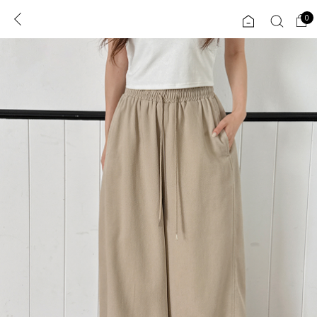
0
0
1초 회원가입
로그인
ENG
TW
콘텐츠
리뷰 & 혜택
플러스핏
회원혜택
입
JP
CATEGORY
COMMUNITY
도착보장⚡
ALL
인플루언서 pick!
익스클루시브
신상 5%
아우터
베스트
티셔츠
MADE
니트