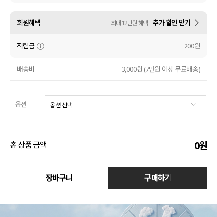
수영복
회원혜택
추가 할인 받기
최대 12만원 혜택
아우터
적립금
200원
스커트
배송비
3,000원 (7만원 이상 무료배송)
언더웨어/파자마
옵션
코디템
FIT ZOOM
0
원
총 상품 금액
장바구니
구매하기