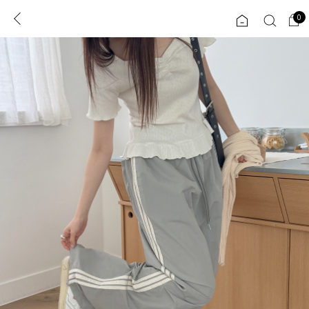
0
0
1초 회원가입
로그인
ENG
TW
콘텐츠
리뷰 & 혜택
플러스핏
회원혜택
입
JP
CATEGORY
COMMUNITY
도착보장⚡
ALL
인플루언서 pick!
익스클루시브
신상 5%
아우터
베스트
티셔츠
MADE
니트