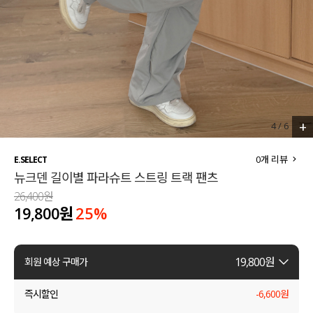
세트할인 ~30%
블라우스
하객룩
원피스
살안타템
팬츠
110사이즈
스커트
+
4
/
6
플러스핏
액티브웨어
0
개 리뷰
E.SELECT
뉴크덴 길이별 파라슈트 스트링 트랙 팬츠
티셔츠
언더웨어
26,400원
19,800원
25
%
팬츠
ACC
셔츠
19,800
원
회원 예상 구매가
원피스
즉시할인
-
6,600
원
니트