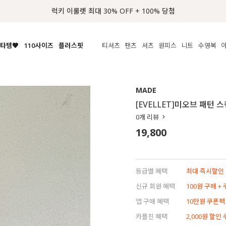
📢 8월 여름휴무 배송안내
타템🧡
110사이즈
플러스핏
티셔츠
팬츠
셔츠
원피스
니트
액티브
체보기
전체보기
전체보기
전체보기
전체보기
전체보기
전체보기
전체보기
전체보기
전
시/나시
MADE
아우터
티셔츠
쿨팬츠
신상
MADE
MADE
MADE
MADE
라우스/티셔츠
상의
상의
롱티셔츠
일상팬츠
셔츠
신상
썸머 니트
애슬레져
[EVELLET]미오브 패턴
름니트
하의
하의
티블라우스
데님
뷔스티에
미니
가디건·집업
스윔웨어
점
0
개 리뷰
스/팬츠
원피스
원피스
맨투맨/후디
코튼
블라우스
미디/롱
니트웨어
ETC
19,800
원피스
액티브웨어
폴라
슬랙스
뷔스티에/레이어드
오버핏 니트
세트
ETC
민소매/나시
숏츠
하객룩
데일리 니트
크롭
트레이닝
페스티벌/바캉스
등급별 혜택
최대 즉시할인 8
반팔
밴딩팬츠
셀프웨딩
신규 회원 혜택
100원 구매 +
긴팔
길이별
앱 구매 혜택
10만원 쿠폰팩
38INCH~
카플친 혜택
2,000원 할인