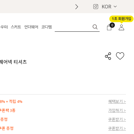
KOR
1초 회원가입
0
아우터
스커트
언더웨어
코디템
체보기
전체보기
전체보기
전체보기
로그인
가디건
롱
보정웨어
MADE
회원가입
자켓
데님
브라
신상
마이페이지
 스퀘어넥 티셔츠
퍼/집업
린넨
팬티
벨트
코트
미니/미디
인견
슈즈
패딩
팬츠 스커트
나시/속바지
백
파자마
쥬얼리
ETC
액세서리
% + 적립 4%
혜택보기 >
세트
양말/스타킹
 쿠폰팩 3종
가입하기 >
세트
 증정
쿠폰받기 >
 쿠폰 증정
쿠폰받기 >