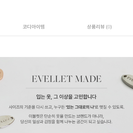
페이코 ID로 페
코디아이템
상품리뷰 (
0
)