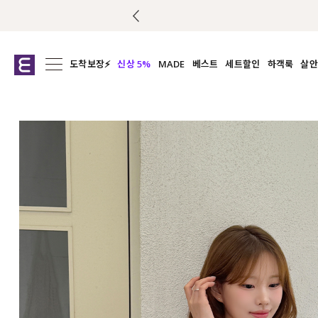
도착보장⚡
신상 5%
MADE
베스트
세트할인
하객룩
살안
전체보기
전체보기
전체보기
전
익스클루시브
코디세트
상의
캡나
아우터
1&1
하의
셔츠/블
티셔츠
여름코디추천
원피스
여
니트
슬랙
블라우스
원피스
팬츠
스커트
액티브웨어
언더웨어
ACC