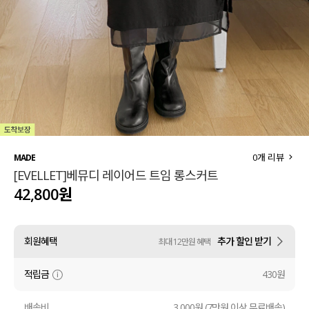
세트할인 ~30%
블라우스
하객룩
원피스
살안타템
팬츠
110사이즈
스커트
플러스핏
액티브웨어
0
개 리뷰
MADE
[EVELLET]베뮤디 레이어드 트임 롱스커트
티셔츠
언더웨어
42,800원
팬츠
ACC
회원혜택
추가 할인 받기
최대 12만원 혜택
셔츠
적립금
430원
원피스
니트
배송비
3,000원 (7만원 이상 무료배송)