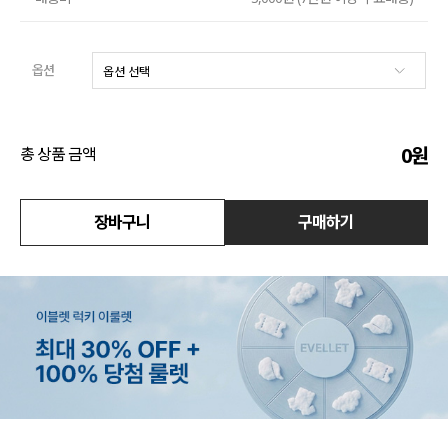
액티브
옵션
아우터
스커트
0
원
총 상품 금액
언더웨어/파자마
장바구니
구매하기
코디템
FIT ZOOM