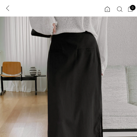
0
0
1초 회원가입
로그인
ENG
TW
콘텐츠
리뷰 & 혜택
플러스핏
회원혜택
입
JP
CATEGORY
COMMUNITY
도착보장⚡
ALL
인플루언서 pick!
익스클루시브
신상 5%
아우터
베스트
티셔츠
MADE
니트