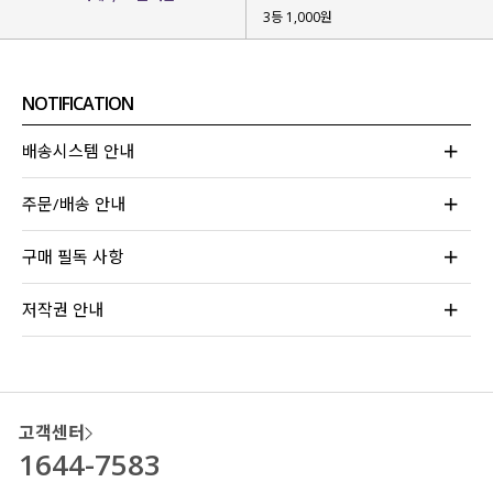
3등 1,000원
여름이 다가올 때면 많이 사랑해 주시는
세이딘 밴딩 슬랙스를 다양하게 즐기셨으면 해
세이딘만의
핏과 실루엣은 유지하면서
기존의 탄탄한 비스코스 나일론 혼방과는
NOTIFICATION
다른 무드의
에어리한 텍스처의 레이온 버전
을
새롭게 선보이게 되었습니다!
배송시스템 안내
주문/배송 안내
구매 필독 사항
저작권 안내
고객센터
1644-7583