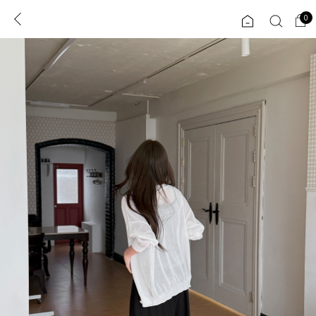
0
0
1초 회원가입
로그인
ENG
TW
콘텐츠
리뷰 & 혜택
플러스핏
회원혜택
입
JP
CATEGORY
COMMUNITY
도착보장⚡
ALL
인플루언서 pick!
익스클루시브
신상 5%
아우터
베스트
티셔츠
MADE
니트