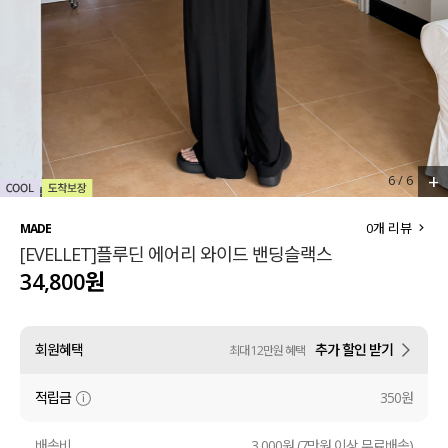
세트할인 ~30%
블라우스
하객룩
원피스
살안타템
팬츠
110사이즈
스커트
+
6
/
6
플러스핏
액티브웨어
0
개 리뷰
MADE
[EVELLET]플루딘 에어리 와이드 밴딩슬랙스
티셔츠
언더웨어
34,800원
팬츠
ACC
회원혜택
추가 할인 받기
최대 12만원 혜택
셔츠
적립금
350원
원피스
니트
배송비
3,000원 (7만원 이상 무료배송)