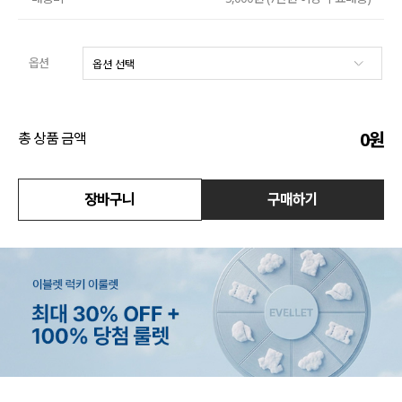
수영복
옵션
아우터
스커트
0
원
총 상품 금액
언더웨어/파자마
코디템
장바구니
구매하기
FIT ZOOM