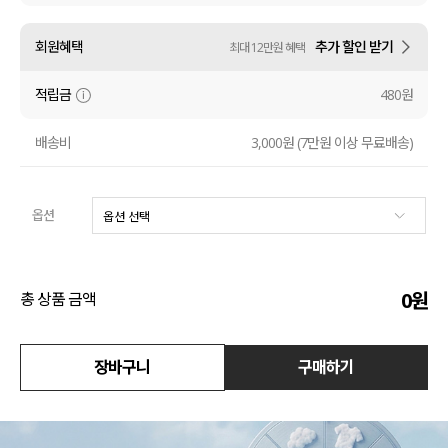
수영복
회원혜택
추가 할인 받기
최대 12만원 혜택
아우터
적립금
480원
스커트
배송비
3,000원 (7만원 이상 무료배송)
언더웨어/파자마
옵션
코디템
FIT ZOOM
0
원
총 상품 금액
장바구니
구매하기