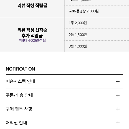
리뷰 작성 적립금
포토/동영상 2,000원
1등 2,000원
리뷰 작성 선착순
2등 1,500원
추가 적립금
*최대 4,000원 적립
3등 1,000원
NOTIFICATION
배송시스템 안내
반응이 뜨거웠던 버네티 원피스를
주문/배송 안내
더욱 오랜시간 다양하게 즐기셨으면 해
체크 소재로 수정하여 제작
하게 되었어요.
구매 필독 사항
기존 원피스의 강점이였던 라인과 밸런스는
그대로 유지하고
핏은 더욱 안정감 있게 업그레이드해
저작권 안내
완성해 준 매력적인 원피스를 소개할게요!