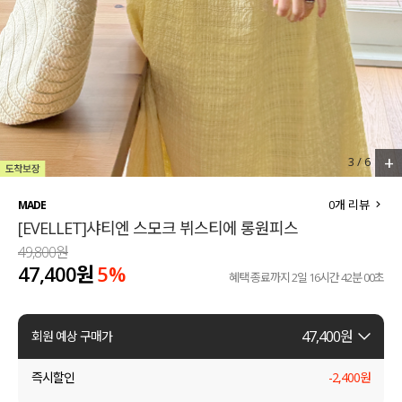
세트할인 ~30%
블라우스
하객룩
원피스
살안타템
팬츠
110사이즈
스커트
+
3
/
6
플러스핏
액티브웨어
0
개 리뷰
MADE
[EVELLET]샤티엔 스모크 뷔스티에 롱원피스
티셔츠
언더웨어
49,800원
47,400원
5%
팬츠
ACC
혜택 종료까지
2일 16시간 41분 59초
셔츠
47,400
원
회원 예상 구매가
원피스
즉시할인
-
2,400
원
니트