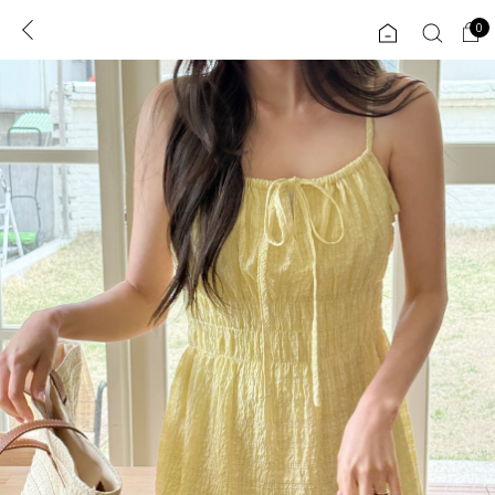
0
0
1초 회원가입
로그인
ENG
TW
콘텐츠
리뷰 & 혜택
플러스핏
회원혜택
입
JP
CATEGORY
COMMUNITY
도착보장⚡
ALL
인플루언서 pick!
익스클루시브
신상 5%
아우터
베스트
티셔츠
MADE
니트