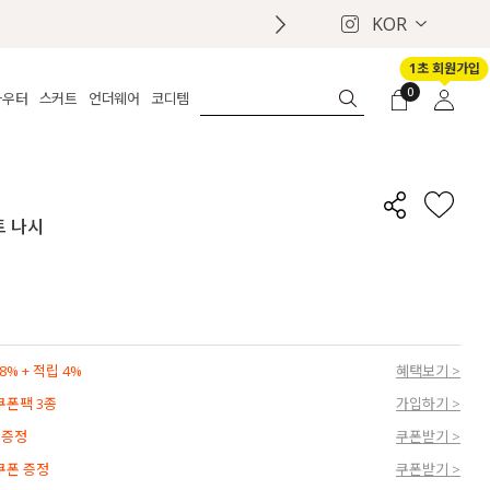
KOR
1초 회원가입
0
아우터
스커트
언더웨어
코디템
체보기
전체보기
전체보기
전체보기
로그인
가디건
롱
보정웨어
MADE
회원가입
자켓
데님
브라
신상
마이페이지
트 나시
퍼/집업
린넨
팬티
벨트
코트
미니/미디
인견
슈즈
패딩
팬츠 스커트
나시/속바지
백
파자마
쥬얼리
ETC
액세서리
% + 적립 4%
혜택보기 >
세트
양말/스타킹
 쿠폰팩 3종
가입하기 >
세트
 증정
쿠폰받기 >
 쿠폰 증정
쿠폰받기 >