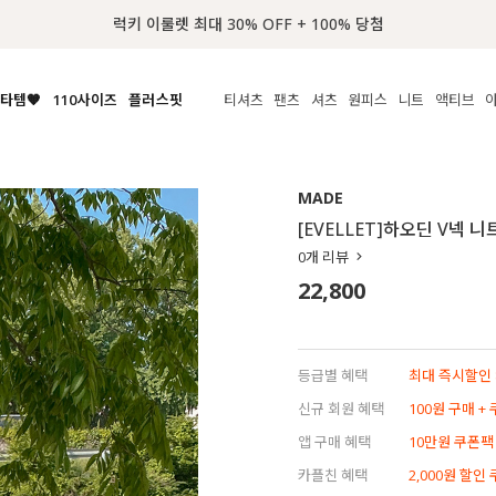
📢 8월 여름휴무 배송안내
타템🧡
110사이즈
플러스핏
티셔츠
팬츠
셔츠
원피스
니트
액티브
체보기
전체보기
전체보기
전체보기
전체보기
전체보기
전체보기
전체보기
전체보기
전
시/나시
MADE
아우터
티셔츠
쿨팬츠
신상
MADE
MADE
MADE
MADE
라우스/티셔츠
상의
상의
롱티셔츠
일상팬츠
셔츠
신상
썸머 니트
애슬레져
[EVELLET]하오딘 V넥 니
름니트
하의
하의
티블라우스
데님
뷔스티에
미니
가디건·집업
스윔웨어
점
0
개 리뷰
스/팬츠
원피스
원피스
맨투맨/후디
코튼
블라우스
미디/롱
니트웨어
ETC
22,800
원피스
액티브웨어
폴라
슬랙스
뷔스티에/레이어드
오버핏 니트
세트
ETC
민소매/나시
숏츠
하객룩
데일리 니트
크롭
트레이닝
페스티벌/바캉스
등급별 혜택
최대 즉시할인 8
반팔
밴딩팬츠
셀프웨딩
신규 회원 혜택
100원 구매 +
긴팔
길이별
앱 구매 혜택
10만원 쿠폰팩
38INCH~
카플친 혜택
2,000원 할인