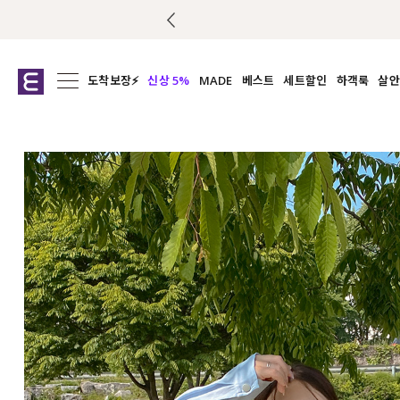
도착보장⚡
신상 5%
MADE
베스트
세트할인
하객룩
살안
전체보기
전체보기
전체보기
전
익스클루시브
코디세트
상의
캡나
아우터
1&1
하의
셔츠/블
티셔츠
여름코디추천
원피스
여
니트
슬랙
블라우스
원피스
팬츠
스커트
액티브웨어
언더웨어
ACC