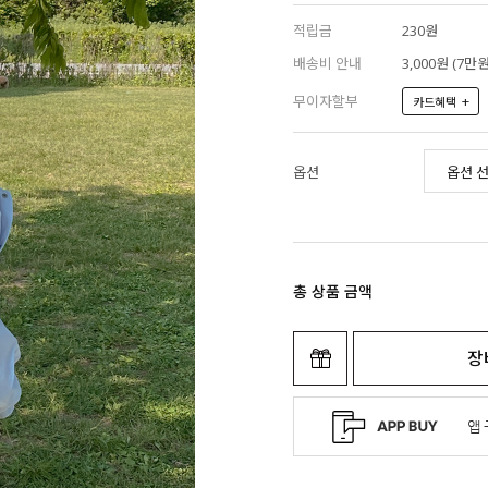
적립금
230원
배송비 안내
3,000원 (7
무이자할부
+
카드혜택
옵션
총 상품 금액
장