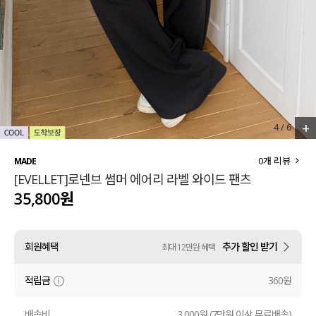
세트할인 ~30%
블라우스
하객룩
원피스
살안타템
팬츠
110사이즈
스커트
+
4
/
6
플러스핏
액티브웨어
0
개 리뷰
MADE
[EVELLET]로넨브 썸머 에어리 라벨 와이드 팬츠
티셔츠
언더웨어
35,800원
팬츠
ACC
회원혜택
추가 할인 받기
최대 12만원 혜택
셔츠
적립금
360원
원피스
니트
배송비
3,000원 (7만원 이상 무료배송)