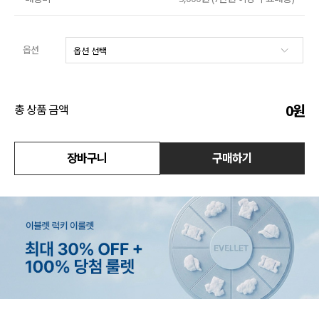
액티브
옵션
아우터
스커트
0
원
총 상품 금액
언더웨어/파자마
코디템
장바구니
구매하기
FIT ZOOM