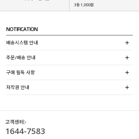
3등 1,000원
베이직한 기본 템을 입더라도
은은한 포인트 하나쯤 있어 조금은 특별
했으면
할 때 찾게 될 아이템을 제작했어요.
NOTIFICATION
소재감부터 과하지 않은 포인트가
매력적인 팬츠를 소개
할게요!
배송시스템 안내
주문/배송 안내
구매 필독 사항
저작권 안내
고객센터
1644-7583