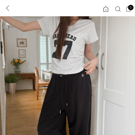
0
0
1초 회원가입
로그인
ENG
TW
콘텐츠
리뷰 & 혜택
플러스핏
회원혜택
입
JP
CATEGORY
COMMUNITY
도착보장⚡
ALL
인플루언서 pick!
익스클루시브
신상 5%
아우터
베스트
티셔츠
MADE
니트