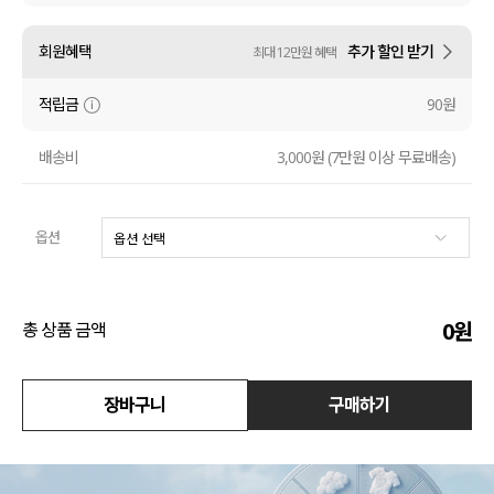
수영복
회원혜택
추가 할인 받기
최대 12만원 혜택
아우터
적립금
90원
스커트
배송비
3,000원 (7만원 이상 무료배송)
언더웨어/파자마
옵션
코디템
FIT ZOOM
0
원
총 상품 금액
장바구니
구매하기