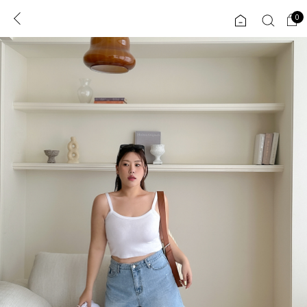
0
0
1초 회원가입
로그인
ENG
TW
콘텐츠
리뷰 & 혜택
플러스핏
회원혜택
입
JP
CATEGORY
COMMUNITY
도착보장⚡
ALL
인플루언서 pick!
익스클루시브
신상 5%
아우터
베스트
티셔츠
MADE
니트