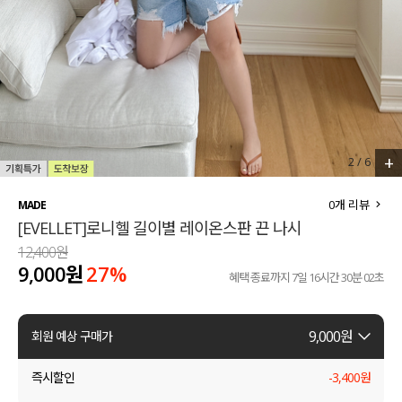
세트할인 ~30%
블라우스
하객룩
원피스
살안타템
팬츠
110사이즈
스커트
+
2
/
6
플러스핏
액티브웨어
0
개 리뷰
MADE
[EVELLET]로니헬 길이별 레이온스판 끈 나시
티셔츠
언더웨어
12,400원
9,000원
27
%
팬츠
ACC
혜택 종료까지
7일 16시간 30분 01초
셔츠
9,000
원
회원 예상 구매가
원피스
즉시할인
-
3,400
원
니트