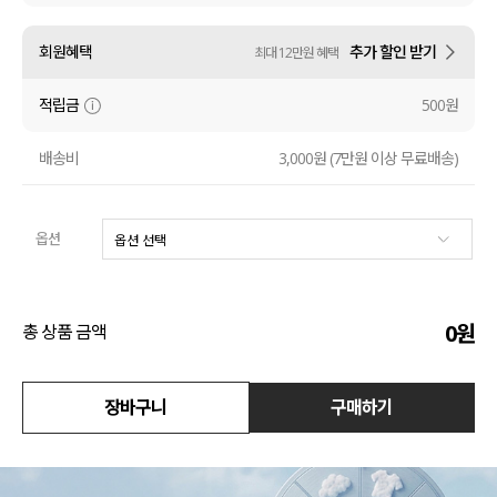
수영복
회원혜택
추가 할인 받기
최대 12만원 혜택
아우터
적립금
500원
스커트
배송비
3,000원 (7만원 이상 무료배송)
언더웨어/파자마
옵션
코디템
FIT ZOOM
0
원
총 상품 금액
장바구니
구매하기