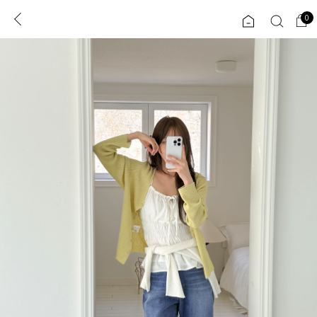
0
0
1초 회원가입
로그인
ENG
TW
콘텐츠
리뷰 & 혜택
플러스핏
회원혜택
입
JP
CATEGORY
COMMUNITY
도착보장⚡
ALL
인플루언서 pick!
익스클루시브
신상 5%
아우터
베스트
티셔츠
MADE
니트