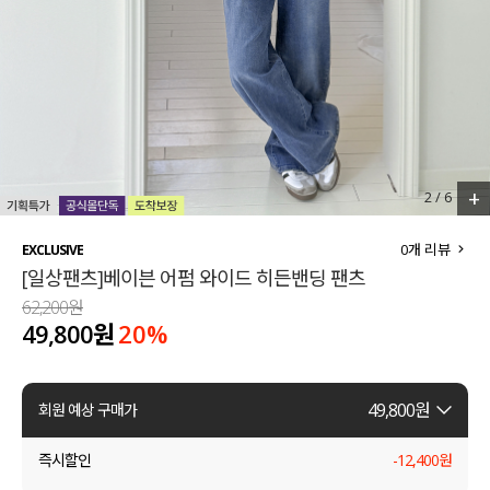
세트할인 ~30%
블라우스
하객룩
원피스
살안타템
팬츠
110사이즈
스커트
+
2
/
6
플러스핏
액티브웨어
0
개 리뷰
EXCLUSIVE
[일상팬츠]베이븐 어펌 와이드 히든밴딩 팬츠
티셔츠
언더웨어
62,200원
49,800원
20
%
팬츠
ACC
셔츠
49,800
원
회원 예상 구매가
원피스
즉시할인
-
12,400
원
니트