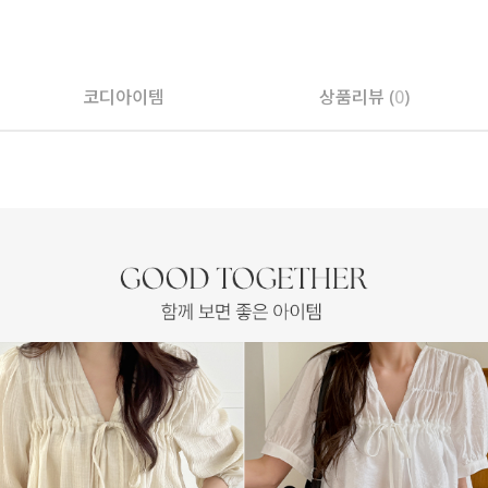
페이코 ID로 페
코디아이템
상품리뷰 (
0
)