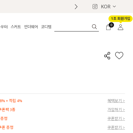
KOR
1초 회원가입
0
아우터
스커트
언더웨어
코디템
체보기
전체보기
전체보기
전체보기
로그인
가디건
롱
보정웨어
MADE
회원가입
자켓
데님
브라
신상
마이페이지
퍼/집업
린넨
팬티
벨트
코트
미니/미디
인견
슈즈
패딩
팬츠 스커트
나시/속바지
백
파자마
쥬얼리
ETC
액세서리
% + 적립 4%
혜택보기 >
세트
양말/스타킹
 쿠폰팩 3종
가입하기 >
세트
 증정
쿠폰받기 >
 쿠폰 증정
쿠폰받기 >