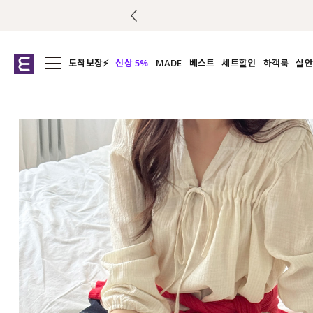
도착보장⚡
신상 5%
MADE
베스트
세트할인
하객룩
살안
전체보기
전체보기
전체보기
전
익스클루시브
코디세트
상의
캡나
아우터
1&1
하의
셔츠/블
티셔츠
여름코디추천
원피스
여
니트
슬랙
블라우스
원피스
팬츠
스커트
액티브웨어
언더웨어
ACC