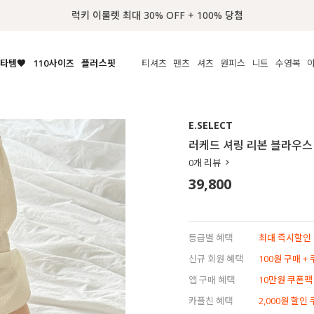
📢 8월 여름휴무 배송안내
타템🧡
110사이즈
플러스핏
티셔츠
팬츠
셔츠
원피스
니트
수영복
체보기
전체보기
전체보기
전체보기
전체보기
전체보기
전체보기
전체보기
전체보기
전
시/나시
MADE
아우터
티셔츠
쿨팬츠
신상
MADE
MADE
MADE
E.SELECT
라우스/티셔츠
상의
상의
롱티셔츠
일상팬츠
셔츠
신상
썸머 니트
애슬레져
러케드 셔링 리본 블라우스
름니트
하의
하의
티블라우스
데님
뷔스티에
미니
가디건·집업
스윔웨어
점
0
개 리뷰
스/팬츠
원피스
원피스
맨투맨/후디
코튼
블라우스
미디/롱
니트웨어
ETC
39,800
원피스
액티브웨어
폴라
슬랙스
뷔스티에/레이어드
오버핏 니트
세트
ETC
민소매/나시
숏츠
하객룩
데일리 니트
크롭
트레이닝
페스티벌/바캉스
등급별 혜택
최대 즉시할인 8
반팔
밴딩팬츠
셀프웨딩
신규 회원 혜택
100원 구매 +
긴팔
길이별
앱 구매 혜택
10만원 쿠폰팩
38INCH~
카플친 혜택
2,000원 할인