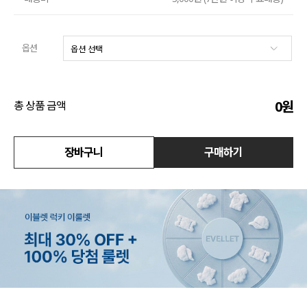
수영복
옵션
아우터
스커트
0
원
총 상품 금액
언더웨어/파자마
코디템
장바구니
구매하기
FIT ZOOM