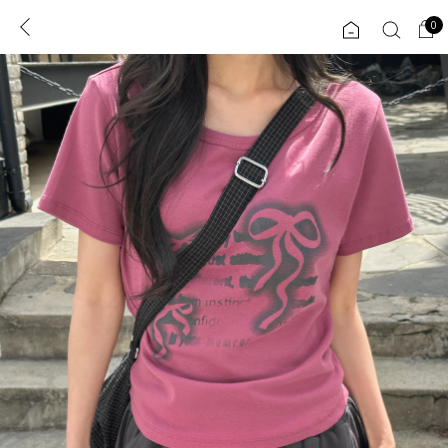
0
0
1초 회원가입
로그인
ENG
TW
콘텐츠
리뷰 & 혜택
플러스핏
회원혜택
입
JP
CATEGORY
COMMUNITY
도착보장⚡
ALL
인플루언서 pick!
익스클루시브
신상 5%
아우터
베스트
티셔츠
MADE
니트