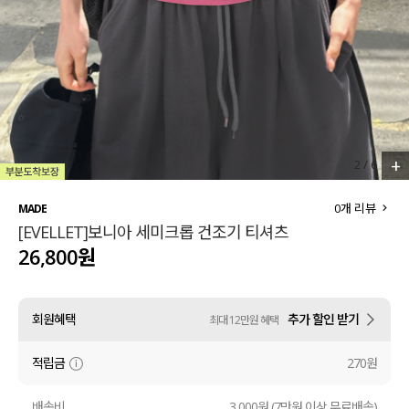
세트할인 ~30%
블라우스
하객룩
원피스
살안타템
팬츠
110사이즈
스커트
+
2
/
6
플러스핏
액티브웨어
0
개 리뷰
MADE
[EVELLET]보니아 세미크롭 건조기 티셔츠
티셔츠
언더웨어
26,800원
팬츠
ACC
회원혜택
추가 할인 받기
최대 12만원 혜택
셔츠
적립금
270원
원피스
니트
배송비
3,000원 (7만원 이상 무료배송)