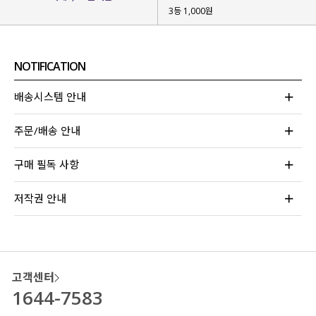
3등 1,000원
잦은 착용에도
형태 변형을
최소화
할 수 있는 원단이구요.
직접 세탁 및 건조 테스트
를 해보면서
NOTIFICATION
실제 착용 환경에서도
안정적으로 유지되는지
확인 절차까지 완료
했답니다!
배송시스템 안내
*건조 시 세탕망에 넣어 저온 건조 바랍니다.
주문/배송 안내
구매 필독 사항
저작권 안내
고객센터
1644-7583