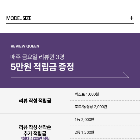
감각적인 무드의 건조기 티셔츠를 제작
하게 되었어요!
MODEL SIZE
상품정보
사이즈
코디템
리뷰 (
0
)
문의
텍스트 1,000원
리뷰 작성 적립금
포토/동영상 2,000원
1등 2,000원
리뷰 작성 선착순
건조기 사용이 가능한 소재 특성상
2등 1,500원
추가 적립금
세탁부터 건조까지 관리가 편한 거 다들 아시죠?!
*최대 4,000원 적립