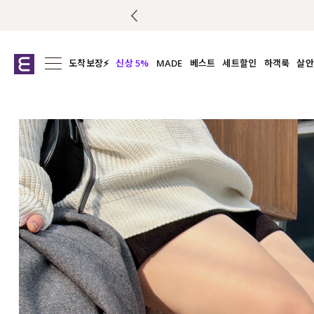
도착보장⚡
신상 5%
MADE
베스트
세트할인
하객룩
살안
전체보기
전체보기
전체보기
전
익스클루시브
코디세트
상의
캡나
아우터
1&1
하의
셔츠/블
티셔츠
여름코디추천
원피스
여
니트
슬랙
블라우스
원피스
팬츠
스커트
액티브웨어
언더웨어
ACC