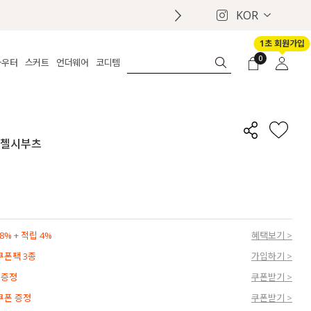
KOR
1초 회원가입
0
아우터
스커트
언더웨어
코디템
체보기
전체보기
전체보기
전체보기
로그인
가디건
롱
보정웨어
MADE
회원가입
자켓
데님
브라
신상
마이페이지
롱 첼시부츠
퍼/집업
린넨
팬티
벨트
코트
미니/미디
인견
슈즈
패딩
팬츠 스커트
나시/속바지
백
파자마
쥬얼리
ETC
액세서리
% + 적립 4%
혜택보기 >
세트
양말/스타킹
 쿠폰팩 3종
가입하기 >
세트
 증정
쿠폰받기 >
 쿠폰 증정
쿠폰받기 >