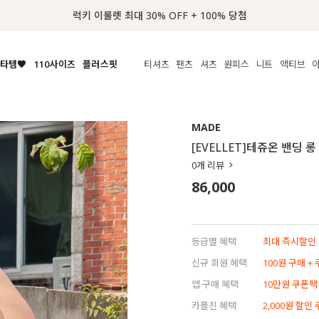
📢 8월 여름휴무 배송안내
타템🧡
110사이즈
플러스핏
티셔츠
팬츠
셔츠
원피스
니트
액티브
체보기
전체보기
전체보기
전체보기
전체보기
전체보기
전체보기
전체보기
전체보기
전
시/나시
MADE
아우터
티셔츠
쿨팬츠
신상
MADE
MADE
MADE
MADE
라우스/티셔츠
상의
상의
롱티셔츠
일상팬츠
셔츠
신상
썸머 니트
애슬레져
[EVELLET]테쥬온 밴딩 
름니트
하의
하의
티블라우스
데님
뷔스티에
미니
가디건·집업
스윔웨어
점
0
개 리뷰
스/팬츠
원피스
원피스
맨투맨/후디
코튼
블라우스
미디/롱
니트웨어
ETC
86,000
원피스
액티브웨어
폴라
슬랙스
뷔스티에/레이어드
오버핏 니트
세트
ETC
민소매/나시
숏츠
하객룩
데일리 니트
크롭
트레이닝
페스티벌/바캉스
등급별 혜택
최대 즉시할인 8
반팔
밴딩팬츠
셀프웨딩
신규 회원 혜택
100원 구매 +
긴팔
길이별
앱 구매 혜택
10만원 쿠폰팩
38INCH~
카플친 혜택
2,000원 할인