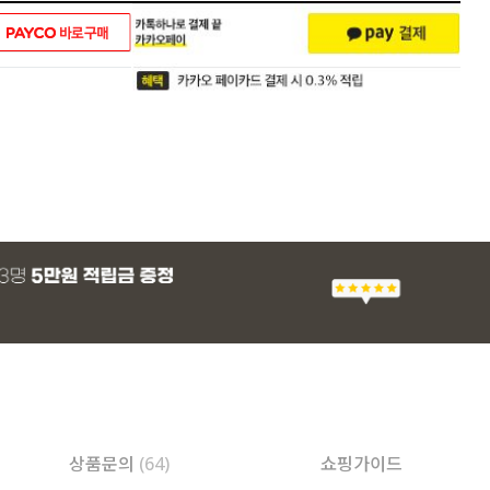
상품문의
(64)
쇼핑가이드