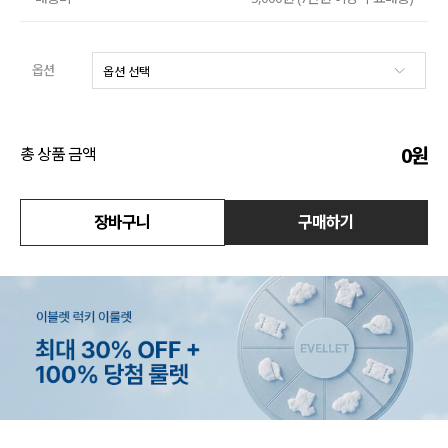
액티브
옵션
아우터
스커트
0
원
총 상품 금액
언더웨어/파자마
코디템
장바구니
구매하기
FIT ZOOM