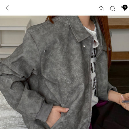
0
0
1초 회원가입
로그인
ENG
TW
콘텐츠
리뷰 & 혜택
플러스핏
회원혜택
입
JP
CATEGORY
COMMUNITY
도착보장⚡
ALL
인플루언서 pick!
익스클루시브
신상 5%
아우터
베스트
티셔츠
MADE
니트