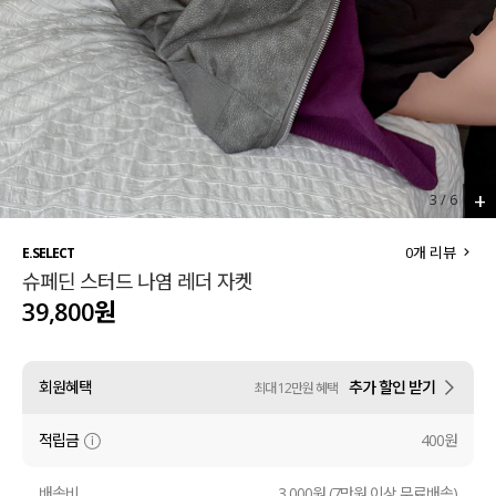
세트할인 ~30%
블라우스
하객룩
원피스
살안타템
팬츠
110사이즈
스커트
+
3
/
6
플러스핏
액티브웨어
0
개 리뷰
E.SELECT
슈페딘 스터드 나염 레더 자켓
티셔츠
언더웨어
39,800원
팬츠
ACC
회원혜택
추가 할인 받기
최대 12만원 혜택
셔츠
적립금
400원
원피스
니트
배송비
3,000원 (7만원 이상 무료배송)