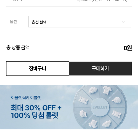
수영복
옵션
아우터
스커트
0
원
총 상품 금액
언더웨어/파자마
코디템
장바구니
구매하기
FIT ZOOM