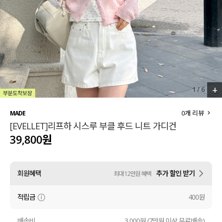
세트할인 ~30%
블라우스
하객룩
원피스
살안타템
팬츠
110사이즈
스커트
+
2
/
6
플러스핏
액티브웨어
0
개 리뷰
MADE
[EVELLET]리프하 시스루 부클 후드 니트 가디건
티셔츠
언더웨어
39,800원
팬츠
ACC
회원혜택
추가 할인 받기
최대 12만원 혜택
셔츠
적립금
400원
원피스
니트
배송비
3,000원 (7만원 이상 무료배송)