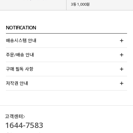
3등 1,000원
NOTIFICATION
누구나 부담 없이 걸치기 좋은
은은한 컬러감으로 준비했구요.
배송시스템 안내
#크림
주문/배송 안내
어떤 룩에도 잘 어우러지는 소프트 컬러
#핑크
구매 필독 사항
사랑스럽고 여리한 무드의 파스텔 컬러
저작권 안내
#그레이
시크하면서도 감각적인 데일리 컬러
취향에 맞게, 원하는 무드에 맞게
선택해 주시면 좋을 것 같아요!
고객센터
1644-7583