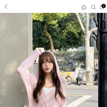
0
0
1초 회원가입
로그인
ENG
TW
콘텐츠
리뷰 & 혜택
플러스핏
회원혜택
입
JP
CATEGORY
COMMUNITY
도착보장⚡
ALL
인플루언서 pick!
익스클루시브
신상 5%
아우터
베스트
티셔츠
MADE
니트