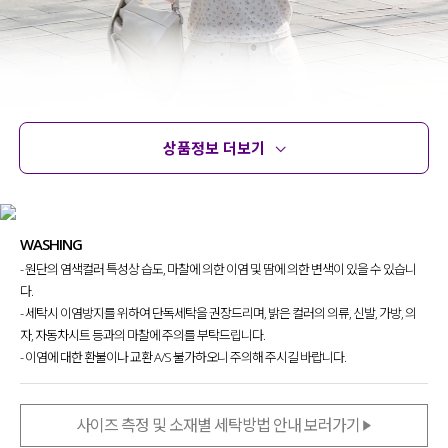
상품정보 더보기
상품정보
사이즈
코디템
문의
리뷰
WASHING
- 원단의 염색컬러 특성상 습도, 마찰에 의한 이염 및 땀에 의한 변색이 있을 수 있습니
입자마자 여리한 무드가 완성되는
다.
러블리한 컬러감이 돋보이는
- 세탁시 이염방지를 위하여 단독세탁을 권장드리며, 밝은 컬러의 의류, 신발, 가방, 의
썸머 가디건을 제작
했어요.
자, 자동차시트 등과의 마찰에 주의를 부탁드립니다.
- 이염에 대한 환불이나 교환 A/S 불가하오니 주의해 주시길 바랍니다.
가볍게 걸쳐만 줘도
다양하게 활용하기 좋은
만능 가디건
을 소개할게요!
사이즈 측정 및 소재별 세탁방법 안내 보러가기