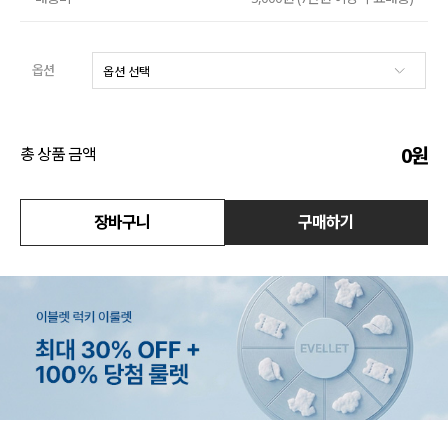
수영복
옵션
아우터
스커트
0
원
총 상품 금액
언더웨어/파자마
코디템
장바구니
구매하기
FIT ZOOM