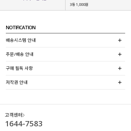
군살은 감쪽같이 커버되면서
3등 1,000원
#허얇골넓핏이 만들어지는 마법!
복부부터 하체라인을정리해 줘
보정 효과는 톡톡히 보면서 불편함 없이
NOTIFICATION
편안하게 입어지는
마법 팬츠를 제작
했어요!
배송시스템 안내
주문/배송 안내
구매 필독 사항
저작권 안내
고객센터
1644-7583