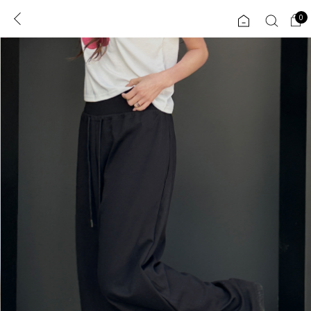
0
0
1초 회원가입
로그인
ENG
TW
콘텐츠
리뷰 & 혜택
플러스핏
회원혜택
입
JP
CATEGORY
COMMUNITY
도착보장⚡
ALL
인플루언서 pick!
익스클루시브
신상 5%
아우터
베스트
티셔츠
MADE
니트