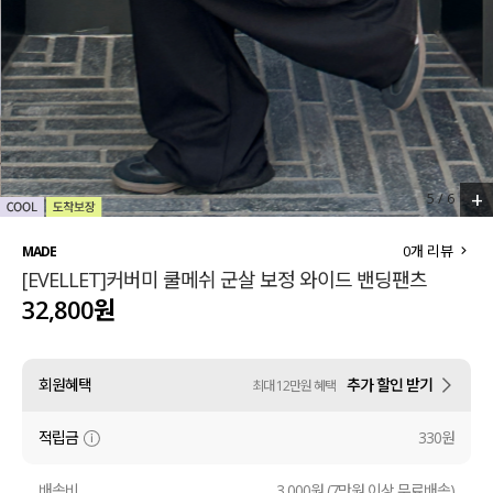
세트할인 ~30%
블라우스
하객룩
원피스
살안타템
팬츠
110사이즈
스커트
+
5
/
6
플러스핏
액티브웨어
0
개 리뷰
MADE
[EVELLET]커버미 쿨메쉬 군살 보정 와이드 밴딩팬츠
티셔츠
언더웨어
32,800원
팬츠
ACC
회원혜택
추가 할인 받기
최대 12만원 혜택
셔츠
적립금
330원
원피스
니트
배송비
3,000원 (7만원 이상 무료배송)