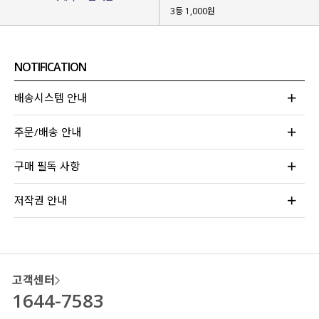
군살은 감쪽같이 커버되면서
3등 1,000원
#허얇골넓핏이 만들어지는 마법!
복부부터 하체라인을정리해 줘
보정 효과는 톡톡히 보면서 불편함 없이
NOTIFICATION
편안하게 입어지는
마법 팬츠를 제작
했어요!
배송시스템 안내
주문/배송 안내
구매 필독 사항
저작권 안내
고객센터
1644-7583