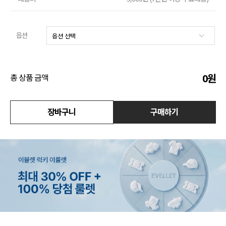
액티브
옵션
아우터
스커트
0
원
총 상품 금액
언더웨어/파자마
코디템
장바구니
구매하기
FIT ZOOM