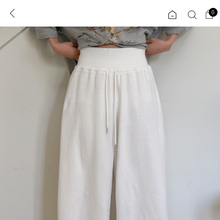
0
0
1초 회원가입
로그인
ENG
TW
콘텐츠
리뷰 & 혜택
플러스핏
회원혜택
입
JP
CATEGORY
COMMUNITY
도착보장⚡
ALL
인플루언서 pick!
익스클루시브
신상 5%
아우터
베스트
티셔츠
MADE
니트