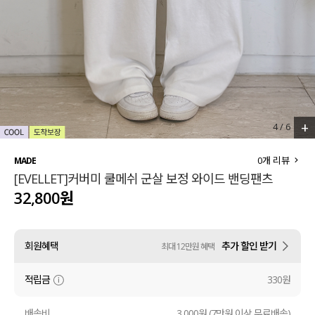
세트할인 ~30%
블라우스
하객룩
원피스
살안타템
팬츠
110사이즈
스커트
+
4
/
6
플러스핏
액티브웨어
0
개 리뷰
MADE
[EVELLET]커버미 쿨메쉬 군살 보정 와이드 밴딩팬츠
티셔츠
언더웨어
32,800원
팬츠
ACC
회원혜택
추가 할인 받기
최대 12만원 혜택
셔츠
적립금
330원
원피스
니트
배송비
3,000원 (7만원 이상 무료배송)