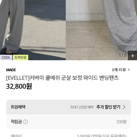
세트할인 ~30%
블라우스
하객룩
원피스
살안타템
팬츠
110사이즈
스커트
+
1
/
6
플러스핏
액티브웨어
0
개 리뷰
MADE
[EVELLET]커버미 쿨메쉬 군살 보정 와이드 밴딩팬츠
티셔츠
언더웨어
32,800원
팬츠
ACC
회원혜택
추가 할인 받기
최대 12만원 혜택
셔츠
적립금
330원
원피스
니트
배송비
3,000원 (7만원 이상 무료배송)