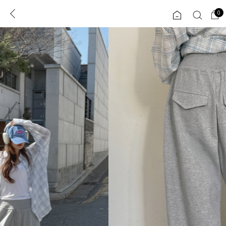
0
0
1초 회원가입
로그인
ENG
TW
콘텐츠
리뷰 & 혜택
플러스핏
회원혜택
입
JP
CATEGORY
COMMUNITY
도착보장⚡
ALL
인플루언서 pick!
익스클루시브
신상 5%
아우터
베스트
티셔츠
MADE
니트