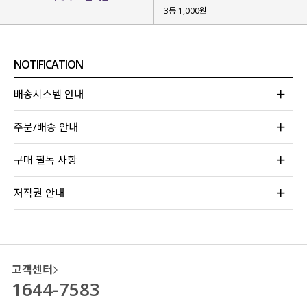
군살은 감쪽같이 커버되면서
3등 1,000원
#허얇골넓핏이 만들어지는 마법!
복부부터 하체라인을정리해 줘
보정 효과는 톡톡히 보면서 불편함 없이
NOTIFICATION
편안하게 입어지는
마법 팬츠를 제작
했어요!
배송시스템 안내
주문/배송 안내
구매 필독 사항
저작권 안내
고객센터
1644-7583