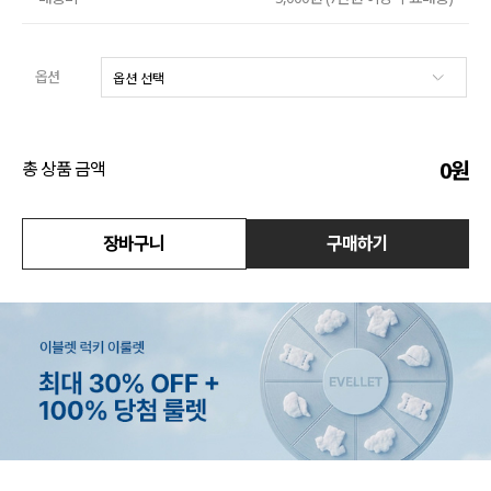
수영복
옵션
아우터
스커트
0
원
총 상품 금액
언더웨어/파자마
코디템
장바구니
구매하기
FIT ZOOM