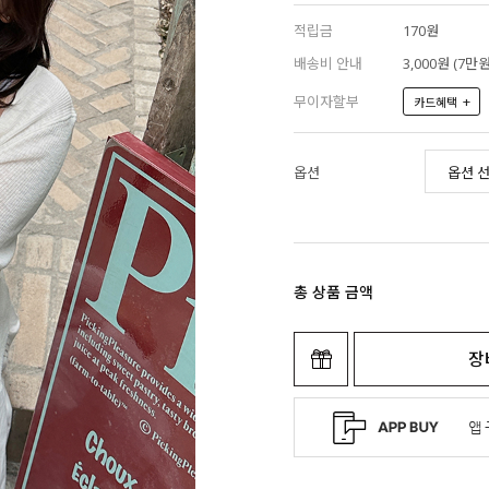
적립금
170원
배송비 안내
3,000원 (7
무이자할부
+
카드혜택
옵션
총 상품 금액
장