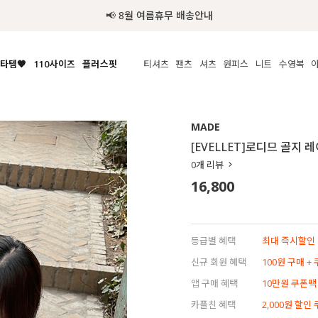
추가금 NO! 오늘주문 오늘도착 보장 배송서비스 🚚
타템🧡
110사이즈
플러스핏
티셔츠
팬츠
셔츠
원피스
니트
수영복
체보기
전체보기
전체보기
전체보기
전체보기
전체보기
전체보기
전체보기
전체보기
전
시/나시
MADE
아우터
티셔츠
쿨팬츠
신상
MADE
MADE
MADE
MADE
라우스/티셔츠
상의
상의
롱티셔츠
일상팬츠
셔츠
신상
썸머 니트
애슬레져
[EVELLET]로디므 골지 
름니트
하의
하의
티블라우스
데님
뷔스티에
미니
가디건·집업
스윔웨어
점
0
개 리뷰
스/팬츠
원피스
원피스
맨투맨/후디
코튼
블라우스
미디/롱
니트웨어
ETC
16,800
원피스
액티브웨어
폴라
슬랙스
뷔스티에/레이어드
오버핏 니트
세트
ETC
민소매/나시
숏츠
하객룩
데일리 니트
크롭
트레이닝
페스티벌/바캉스
등급별 혜택
최대 즉시할인 8
반팔
밴딩팬츠
셀프웨딩
신규 회원 혜택
100원 구매 +
긴팔
길이별
앱 구매 혜택
10만원 쿠폰팩
38INCH~
카플친 혜택
2,000원 할인