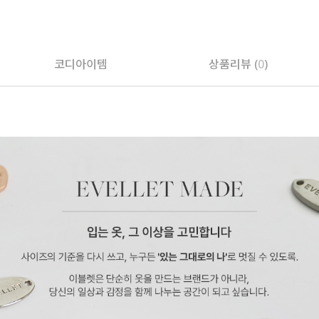
페이코 ID로 페
코디아이템
상품리뷰 (
0
)