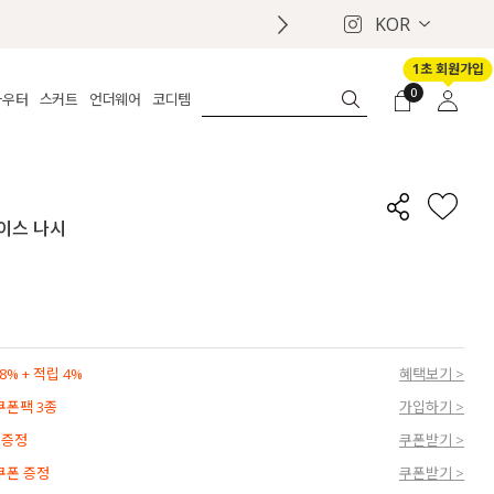
KOR
1초 회원가입
0
아우터
스커트
언더웨어
코디템
체보기
전체보기
전체보기
전체보기
로그인
가디건
롱
보정웨어
MADE
회원가입
자켓
데님
브라
신상
마이페이지
레이스 나시
퍼/집업
린넨
팬티
벨트
코트
미니/미디
인견
슈즈
패딩
팬츠 스커트
나시/속바지
백
파자마
쥬얼리
ETC
액세서리
% + 적립 4%
혜택보기 >
세트
양말/스타킹
 쿠폰팩 3종
가입하기 >
세트
 증정
쿠폰받기 >
 쿠폰 증정
쿠폰받기 >