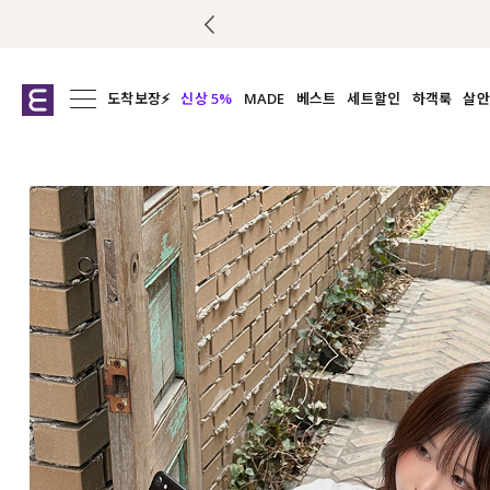
도착보장⚡
신상 5%
MADE
베스트
세트할인
하객룩
살안
전체보기
전체보기
전체보기
전
익스클루시브
코디세트
상의
캡나
아우터
1&1
하의
셔츠/블
티셔츠
여름코디추천
원피스
여
니트
슬랙
블라우스
원피스
팬츠
스커트
액티브웨어
언더웨어
ACC