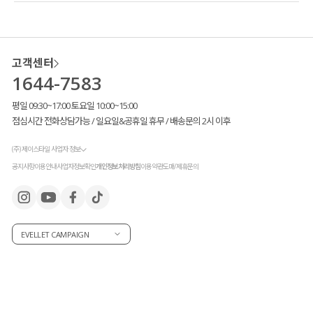
고객센터
1644-7583
평일 09:30~17:00 토요일 10:00~15:00
점심시간 전화상담가능 / 일요일&공휴일 휴무 / 배송문의 2시 이후
섬세한 세로 골지 패턴
이
바디 라인을 자연스럽게 감싸주구요.
(주) 제이스타일 사업자 정보
허리 라인을 살짝 잡아줘
공지사항
이용안내
사업자정보확인
개인정보처리방침
이용약관
도매/제휴문의
슬림한 실루엣
을 연출해 준답니다!
EVELLET CAMPAIGN