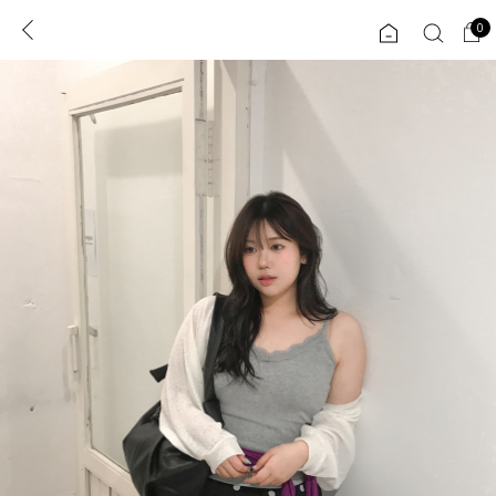
0
0
1초 회원가입
로그인
ENG
TW
콘텐츠
리뷰 & 혜택
플러스핏
회원혜택
입
JP
CATEGORY
COMMUNITY
도착보장⚡
ALL
인플루언서 pick!
익스클루시브
신상 5%
아우터
베스트
티셔츠
MADE
니트