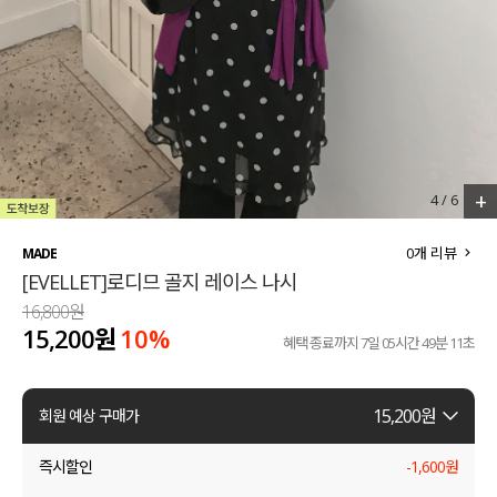
세트할인 ~30%
블라우스
하객룩
원피스
살안타템
팬츠
110사이즈
스커트
+
4
/
6
플러스핏
액티브웨어
0
개 리뷰
MADE
[EVELLET]로디므 골지 레이스 나시
티셔츠
언더웨어
16,800원
15,200원
10%
팬츠
ACC
혜택 종료까지
7일 05시간 49분 10초
셔츠
15,200
원
회원 예상 구매가
원피스
즉시할인
-
1,600
원
니트