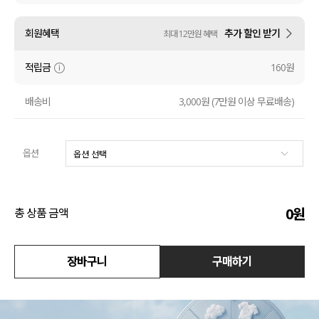
수영복
회원혜택
추가 할인 받기
최대 12만원 혜택
아우터
적립금
160원
스커트
배송비
3,000원 (7만원 이상 무료배송)
언더웨어/파자마
옵션
코디템
FIT ZOOM
0
원
총 상품 금액
장바구니
구매하기