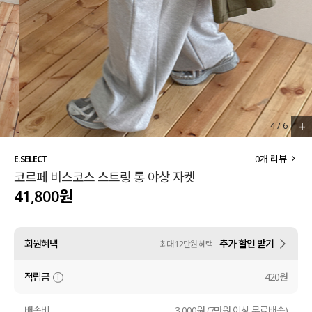
세트할인 ~30%
블라우스
하객룩
원피스
살안타템
팬츠
110사이즈
스커트
+
4
/
6
플러스핏
액티브웨어
0
개 리뷰
E.SELECT
코르페 비스코스 스트링 롱 야상 자켓
티셔츠
언더웨어
41,800원
팬츠
ACC
회원혜택
추가 할인 받기
최대 12만원 혜택
셔츠
적립금
420원
원피스
니트
배송비
3,000원 (7만원 이상 무료배송)