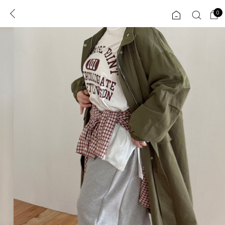
0
0
1초 회원가입
로그인
ENG
TW
콘텐츠
리뷰 & 혜택
플러스핏
회원혜택
입
JP
CATEGORY
COMMUNITY
도착보장⚡
ALL
인플루언서 pick!
익스클루시브
신상 5%
아우터
베스트
티셔츠
MADE
니트