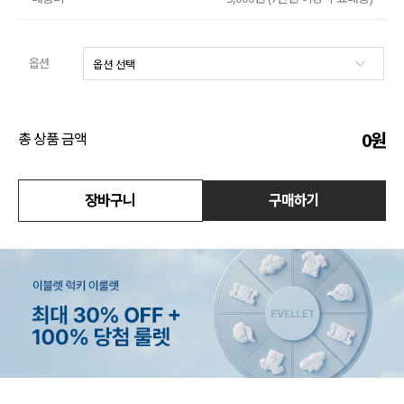
액티브
옵션
아우터
스커트
0
원
총 상품 금액
언더웨어/파자마
장바구니
구매하기
코디템
FIT ZOOM