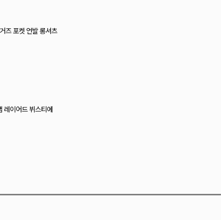
티 레이스 캡나시
즈 크로셰 뷔스티에