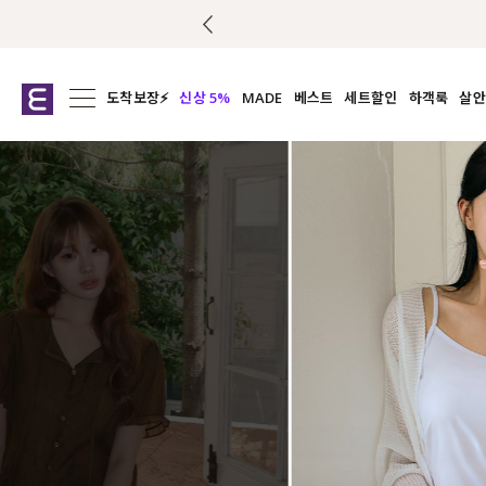
도착보장⚡
신상 5%
MADE
베스트
세트할인
하객룩
살안
전체보기
전체보기
전체보기
전
익스클루시브
코디세트
상의
캡나
아우터
1&1
하의
셔츠/블
티셔츠
여름코디추천
원피스
여
니트
슬랙
블라우스
원피스
팬츠
스커트
액티브웨어
언더웨어
ACC