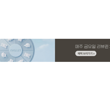
MADE
E.SELECT
MADE
MADE
MADE
E.SELECT
MADE
EXCLUSIVE
니트 가
1 세트
스판 끈
스
[EVELLET]커버핏 쿨메쉬 군살 보정 4.5부
로텔프 길이별 나일론 라인 스트링 밴딩팬
[EVELLET]오브아 코튼 베이직 티셔츠
[EVELLET]로인느 래터링 래쉬가드
[EVELLET]커버미 쿨메쉬
클로티 시스루 ST 거즈 셔
[EVELLET]릴리브 길이별
[EVELLET]오베루 쿨강연
밴딩팬츠
츠
드 밴딩팬츠
26,800원
22,800원
15%
37,800원
14,800원
32,800원
22,800원
19,800원
34,800원
17,400원
(28~38)
(28~38)
(66~110)
(66~110)
(28~38)
(77~110)
(28~42)
(28~38)