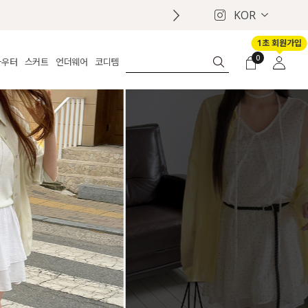
KOR
1초 회원가입
0
아우터
스커트
언더웨어
코디템
체보기
전체보기
전체보기
전체보기
로그인
가디건
롱
보정웨어
MADE
회원가입
자켓
데님
브라
신상
마이페이지
퍼/집업
린넨
팬티
벨트
코트
미니/미디
인견
슈즈
패딩
팬츠 스커트
나시/속바지
백
파자마
쥬얼리
ETC
액세서리
세트
양말/스타킹
세트