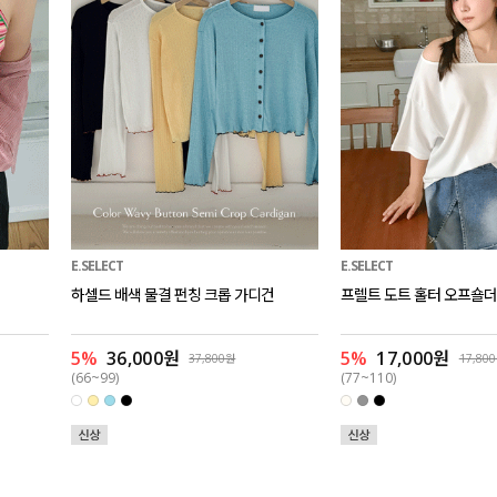
E.SELECT
E.SELECT
하셀드 배색 물결 펀칭 크롭 가디건
프렐트 도트 홀터 오프숄더
5%
36,000원
5%
17,000원
37,800원
17,80
(66~99)
(77~110)