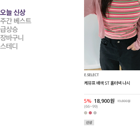
오늘 신상
주간 베스트
급상승
장바구니
스테디
E.SELECT
케뮤프 배색 ST 홀터넥 나시
5%
18,900원
19,800원
(66~99)