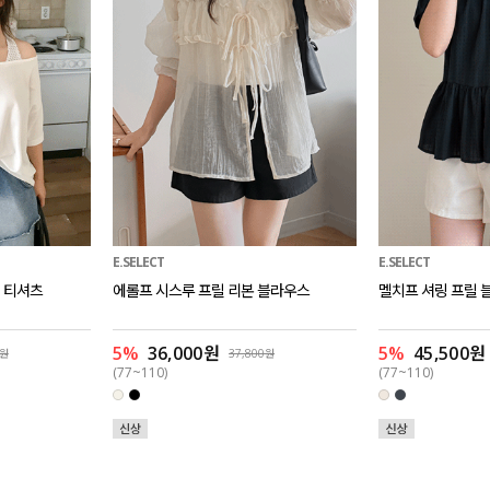
E.SELECT
E.SELECT
 티셔츠
에롤프 시스루 프릴 리본 블라우스
멜치프 셔링 프릴 
5%
36,000원
5%
45,500원
0원
37,800원
(77~110)
(77~110)