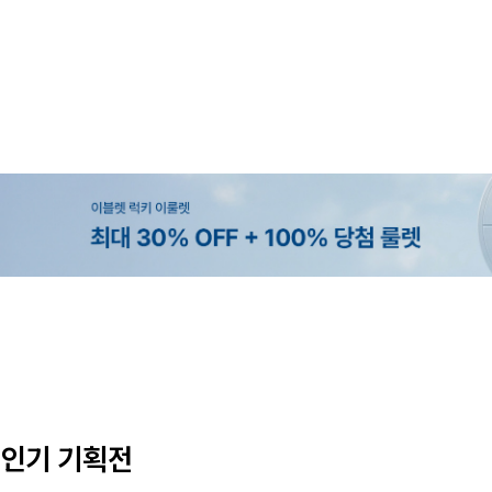
MADE
SET SALE
MADE
MADE
[EVELLET]오브인 길이별 시스루 
[세트상품]가성비 반팔 티셔츠 1+
[EVELLET]로니헬 길이별 레이온
[EVELLET]듀모아 워터 팬츠 레깅
디건
나시
10%
10%
20%
49,800원
29,800원
28,500원
9,900원
12,400원
33,100원
31,600원
인기 기획전
(66~110)
(66~110)
(29~40)