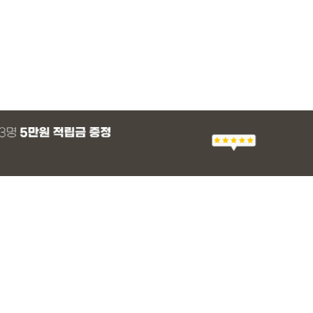
MADE
E.SELECT
E.SELECT
MADE
MADE
E.SELECT
MADE
EXCLUSIVE
 군살 보정 와이
츠
 쿨 밴딩팬츠
 스판 슬랙스
[EVELLET]스티아 나일론 핀턱 스트링 커
티로하 시스루 버튼 티셔츠
텔로파 리오셀 랩 블라우스
[EVELLET]릴리브 길이별 쿨 밴딩팬츠
[EVELLET]세히렌
유론프 나일론 랩 
[EVELLET]로디므
일상팬츠 Vol.28
브드 밴딩팬츠
슬랙스
36,800원
29,800원
37,800원
19,800원
28%
49,800원
16,800원
43,800원
26,900
(30~40)
(66~100)
(66~99)
(28~42)
(66~110)
(77~100)
(66~110)
(30~37)