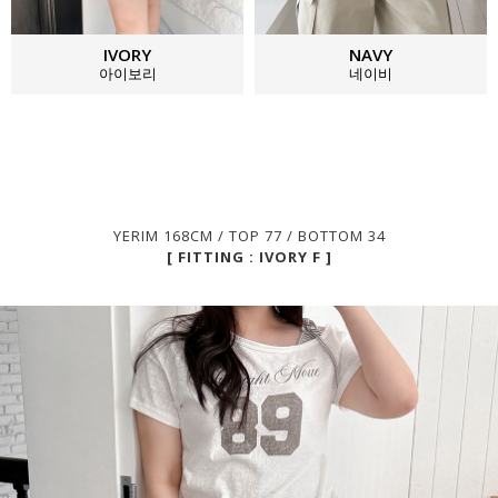
IVORY
NAVY
아이보리
네이비
YERIM 168CM / TOP 77 / BOTTOM 34
[ FITTING : IVORY F ]