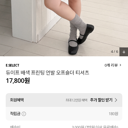
세트할인 ~30%
블라우스
하객룩
원피스
살안타템
팬츠
110사이즈
스커트
+
4
/
6
플러스핏
액티브웨어
0
개 리뷰
E.SELECT
듀이프 배색 프린팅 언발 오프숄더 티셔츠
티셔츠
언더웨어
17,800원
팬츠
ACC
회원혜택
추가 할인 받기
최대 12만원 혜택
셔츠
적립금
180원
원피스
니트
배송비
3,000원 (7만원 이상 무료배송)