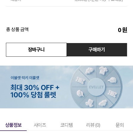
액티브
아우터
0
원
총 상품 금액
스커트
장바구니
구매하기
언더웨어/파자마
코디템
FIT ZOOM
상품정보
사이즈
코디템
리뷰 (
0
)
문의