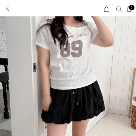
0
0
1초 회원가입
로그인
ENG
TW
콘텐츠
리뷰 & 혜택
플러스핏
회원혜택
입
JP
CATEGORY
COMMUNITY
도착보장⚡
ALL
인플루언서 pick!
익스클루시브
신상 5%
아우터
베스트
티셔츠
MADE
니트