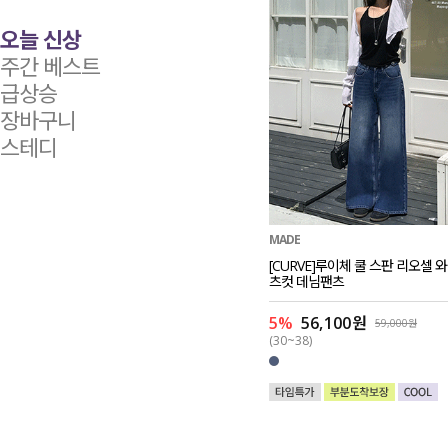
오늘 신상
주간 베스트
급상승
장바구니
스테디
MADE
[CURVE]루이체 쿨 스판 리오셀 
츠컷 데님팬츠
5%
56,100원
59,000원
(30~38)