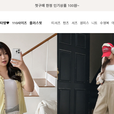
럭키 이룰렛 최대 30% OFF + 100% 당첨
타템🧡
110사이즈
플러스핏
티셔츠
팬츠
셔츠
원피스
니트
액티브
체보기
전체보기
전체보기
전체보기
전체보기
전체보기
전체보기
전체보기
전체보기
전
시/나시
MADE
아우터
티셔츠
쿨팬츠
신상
MADE
MADE
MADE
라우스/티셔츠
상의
상의
롱티셔츠
일상팬츠
셔츠
신상
썸머 니트
애슬레져
름니트
하의
하의
티블라우스
데님
뷔스티에
미니
가디건·집업
스윔웨어
점
스/팬츠
원피스
원피스
맨투맨/후디
코튼
블라우스
미디/롱
니트웨어
ETC
원피스
액티브웨어
폴라
슬랙스
뷔스티에/레이어드
오버핏 니트
세트
ETC
민소매/나시
숏츠
하객룩
데일리 니트
크롭
트레이닝
페스티벌/바캉스
반팔
밴딩팬츠
셀프웨딩
긴팔
길이별
38INCH~