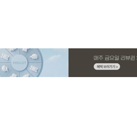
MADE
MADE
MADE
MADE
MADE
E.SELECT
MADE
MADE
 4.5부
드 원피스
딩팬츠
슬랙스
[EVELLET]오브인 길이별 시스루 니트 가
[CURVE]루이체 쿨 스판 리오셀 와이드 부
[EVELLET]디오브 길이별 스퀘어넥 굴림
[EVELLET]릴리브 길이별 쿨 밴딩팬츠
[EVELLET]커버미 쿨메쉬
테로디 강연 베이직 티셔
[EVELLET]뉴센트 박시핏
[EVELLET]로인느 래터링
디건
츠컷 데님팬츠
티셔츠
드 밴딩팬츠
10%
5%
20%
19,800원
56,100원
29,800원
19,800원
32,800원
16,800원
19,800원
37,800원
59,000원
33,100원
24,750원
(66~110)
(30~38)
(66~110)
(28~42)
(28~38)
(66~110)
(66~110)
(66~110)