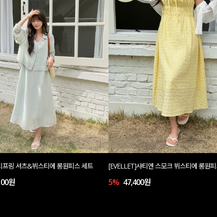
T]치프링 셔츠&뷔스티에 롱원피스 세트
[EVELLET]샤티엔 스모크 뷔스티에 롱원
100원
5%
47,400원