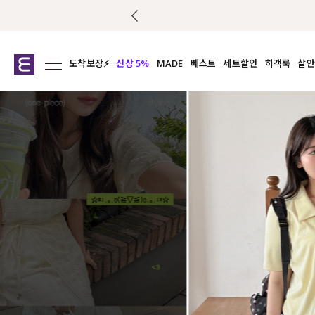
도착보장⚡
신상 5%
MADE
베스트
세트할인
하객룩
살안
전체보기
전체보기
전체보기
전
익스클루시브
코디세트
상의
캡나
아우터
1&1
하의
셔츠/블
티셔츠
여름코디추천
원피스
여
니트
슬랙
블라우스
원피스
팬츠
스커트
액티브웨어
언더웨어
ACC