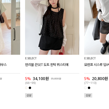
E.SELECT
E.SELECT
라우스
덴리블 끈SET 도트 핀턱 뷔스티에
묘렌프 시스루 딥V
5%
34,100원
5%
20,800원
0원
35,800원
(66~99)
(77~110)